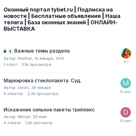
Оконный портал tybet.ru
|
Подписка на
новости
|
Бесплатные объявления
|
Наша
телега
|
База оконных знаний
|
ОНЛАЙН-
ВЫСТАВКА
Важные темы раздела.
Автор:
Rexther
,
19 января, 2015
1
ответ
23k
просмотра
Маркировка стеклопакета. Суд.
Автор:
Owen
,
28 января
6
ответов
2,2k
просмотра
Искажение сильное пакеты триплекс
Автор:
Mihryn
,
29 мая
4
ответа
1,8k
просмотр