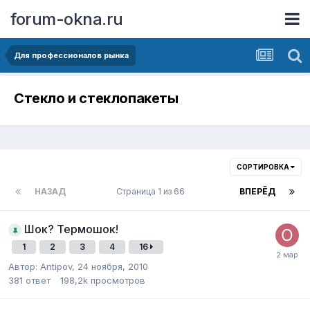
forum-okna.ru
Для профессионалов рынка
Стекло и стеклопакеты
СОРТИРОВКА
НАЗАД
Страница 1 из 66
ВПЕРЁД
Шок? Термошок!
1
2
3
4
16
Автор:
Antipov
,
24 ноября, 2010
381
ответ
198,2k
просмотров