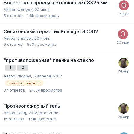
Вопрос по шпроссу в стеклопакет 8×25 мм .
Автор:
wertyoz
,
23 июня
5
ответов
1,8k
просмотров
Силиконовый герметик Konniger SD002
Автор:
omalser
,
20 июня
0
ответов
553
просмотра
"противопожарная" пленка на стекло
1
2
Автор:
Nicolas
,
5 апреля, 2012
пожаростойкость
37
ответов
24,5k
просмотра
Противопожарный гель
Автор:
Oleg
,
29 марта, 2006
15
ответов
17,1k
просмотр