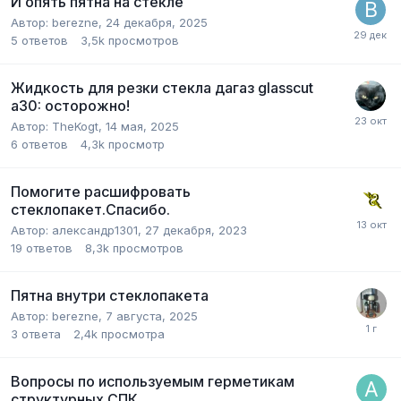
И опять пятна на стекле
Автор:
berezne
,
24 декабря, 2025
5
ответов
3,5k
просмотров
Жидкость для резки стекла дагаз glasscut
a30: осторожно!
Автор:
TheKogt
,
14 мая, 2025
6
ответов
4,3k
просмотр
Помогите расшифровать
стеклопакет.Спасибо.
Автор:
александр1301
,
27 декабря, 2023
19
ответов
8,3k
просмотров
Пятна внутри стеклопакета
Автор:
berezne
,
7 августа, 2025
3
ответа
2,4k
просмотра
Вопросы по используемым герметикам
структурных СПК