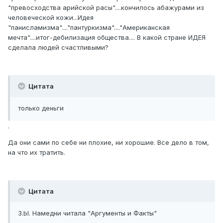
"превосходства арийской расы"....кончилось абажурами из
человеческой кожи...Идея
"панисламизма"...."пантуркизма"...."Американская
мечта"....итог-дебилизация общества.... В какой стране ИДЕЯ
сделала людей счастливыми?
Цитата
только деньги
.
Да они сами по себе ни плохие, ни хорошие. Все дело в том,
на что их тратить.
Цитата
З.Ы. Намедни читала "Аргументы и Факты"