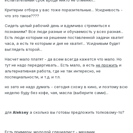
Критерии отбора у вас тоже поразительные... Усидчивость -
что это такое????
Сидеть целый рабочий день и вдумчиво стремиться к
познаниям? Все люди разные и обучаемость у всех разная...
Есть люди которым на решение поставленной задачи хватит
часа, а есть те которым и дня не хватит... Усидчивым будет
выглядеть второй...
Насчет мало платят - да всем всегда кажется что мало. Но
тут не надо передергивать... Есть мало, а есть
не прожить
и
альтернативная работа, где не так интересно, не
поспециальности, и т.д. и т.п.
но зато не надо думать - сегодня схожу в кино, и поэтому всю
неделю буду без кофе, чая, масла (выберите сами)...
для
Aleksey
а сколько вы готовы предложить толковому-то?
Есть примеры: молодой специалист - механик