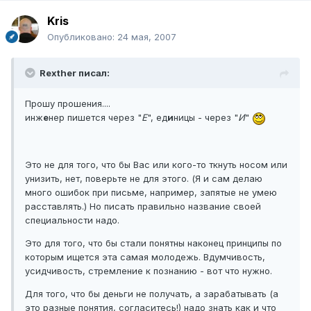
Kris
Опубликовано:
24 мая, 2007
Rexther писал:
Прошу прошения....
инж
е
нер пишется через "
Е
", ед
и
ницы - через "
И
"
Это не для того, что бы Вас или кого-то ткнуть носом или
унизить, нет, поверьте не для этого. (Я и сам делаю
много ошибок при письме, например, запятые не умею
расставлять.) Но писать правильно название своей
специальности надо.
Это для того, что бы стали понятны наконец принципы по
которым ищется эта самая молодежь. Вдумчивость,
усидчивость, стремление к познанию - вот что нужно.
Для того, что бы деньги не получать, а зарабатывать (а
это разные понятия, согласитесь!) надо знать как и что