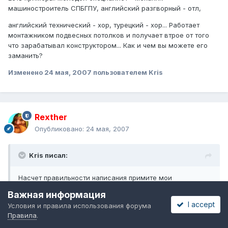
машиностроитель СПБГПУ, английский разгворный - отл,
английский технический - хор, турецкий - хор... Работает
монтажником подвесных потолков и получает втрое от того
что зарабатывал конструктором... Как и чем вы можете его
заманить?
Изменено
24 мая, 2007
пользователем Kris
Rexther
Опубликовано:
24 мая, 2007
Kris писал:
Насчет правильности написания примите мои
извинения...
Важная информация
I accept
Условия и правила использования форума
Да Бог с ним с русским. Все не без грешны....
Правила
.