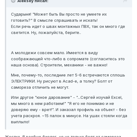
Aleksey писал:
Сударыня! "Может быть Вы просто не умеете их
готовить?" В смысле спрашивать и искать!
Если речь идет о швах монтажных ПВХ, так он много где
светится. Ну, пожалуйста, берите..
А молодежи совсем мало. Имеется в виду
соображающей что-либо в сопромате (согласитесь это
наша основа). Строители, механики - не важно!
Мне, почему-то, последние лет 5-6 встречаются сплошь
ЭЛЕКТРИКИ. Ну рисуют в Acad-е, а толку? Болт от
самореза отличить не могут.
Или другое "юное дарование" - "...Сергей изучай Excel,
мы много в нем работаем!" "Я его не понимаю и не
доверяю ему - врет!". И заказал профиль на объект - без
учета раскроя. ~15 палок в минусе. На ушах стояли когда
выплыло!
Жестко. Я вообще биолог, но не только болт от самореза