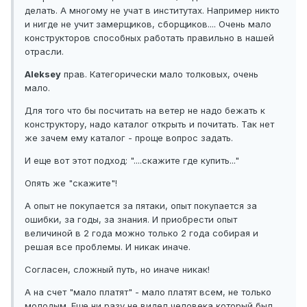
делать. А многому не учат в институтах. Например никто
и нигде не учит замерщиков, сборщиков.... Очень мало
конструкторов способных работать правильно в нашей
отрасли.
Aleksey
прав. Категорически мало толковых, очень
мало.
Для того что бы посчитать на ветер не надо бежать к
конструктору, надо каталог открыть и почитать. Так нет
же зачем ему каталог - проще вопрос задать.
И еще вот этот подход: "....скажите где купить..."
Опять же "скажите"!
А опыт не покупается за пятаки, опыт покупается за
ошибки, за годы, за знания. И приобрести опыт
величиной в 2 года можно только 2 года собирая и
решая все проблемы. И никак иначе.
Согласен, сложный путь, но иначе никак!
А на счет "мало платят" - мало платят всем, не только
молодым. Еще ни разу не видел человека который был