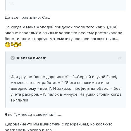
....
Да все правильно, Саш!
Но когда у меня молодой придурок после того как 2 (ДВА)
вполне взрослых и опытных человека все ему растолковали
берет и элементарную математику презрев загоняет в ж.....
Aleksey писал:
.....
Или другое "юное дарование" - "...Сергей изучай Excel,
мы много в нем работаем!" "Я его не понимаю и не
доверяю ему - врет!". И заказал профиль на объект - без
учета раскроя. ~15 палок в минусе. На ушах стояли когда
выплыло!
Я не Гумилева вспоминал,.......
Дарование-то мы вычистили с презреньем, но косяк-то
разгребать каково было.....