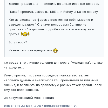
Давно предлагала - повесить на входе избитые вопросы.
"Какой профиль выбрать.. КВЕ или Rehay и т.д. по списку..
Кто из аксакалов форума возьмет на себя миссию и
заведет раздел " С этими вопросами больше не
приставать" и дальше подробно изложит почему за и
против
Есть герои?
Казновского не предлагать
т.е создать тепличные условия для роста "молодняка", только
не уходите....
Лично против, т.к. сама процедура поиска заставляет
человека думать и анализировать, прочитывая те или иные
мнения, и взглянуть на проблему с разных точек зрения, если
ему это надо конечно.
За документацией можно
сюда
Изменено
22 мая, 2007
пользователем P.V.