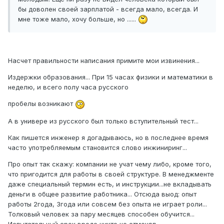
бы доволен своей зарплатой - всегда мало, всегда. И
мне тоже мало, хочу больше, но ......
Насчет правильности написания примите мои извинения...
Издержки образования... При 15 часах физики и математики в
неделю, и всего полу часа русского
пробелы возникают
А в универе из русского был только вступительный тест...
Как пишется инженер я догадываюсь, но в последнее время
часто употребляемым становится слово инжиниринг...
Про опыт так скажу: компании не учат чему либо, кроме того,
что пригодится для работы в своей структуре. В менеджменте
даже специальный термин есть, и инструкции...не вкладывать
деньги в общее развитие работника... Отсюда выод: опыт
работы 2года, 3года или совсем без опыта не играет роли...
Толковый человек за пару месяцев способен обучится...
Испытательный срок вроде никто не отменял...