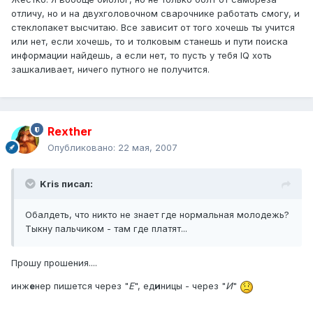
отличу, но и на двухголовочном сварочнике работать смогу, и
стеклопакет высчитаю. Все зависит от того хочешь ты учится
или нет, если хочешь, то и толковым станешь и пути поиска
информации найдешь, а если нет, то пусть у тебя IQ хоть
зашкаливает, ничего путного не получится.
Rexther
Опубликовано:
22 мая, 2007
Kris писал:
Обалдеть, что никто не знает где нормальная молодежь?
Тыкну пальчиком - там где платят...
Прошу прошения....
инж
е
нер пишется через "
Е
", ед
и
ницы - через "
И
"