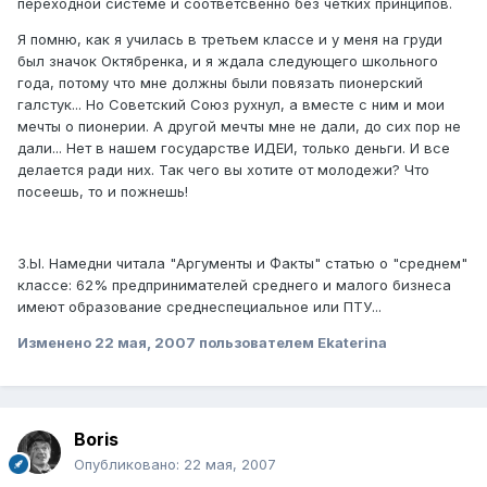
переходной системе и соответсвенно без четких принципов.
Я помню, как я училась в третьем классе и у меня на груди
был значок Октябренка, и я ждала следующего школьного
года, потому что мне должны были повязать пионерский
галстук... Но Советский Союз рухнул, а вместе с ним и мои
мечты о пионерии. А другой мечты мне не дали, до сих пор не
дали... Нет в нашем государстве ИДЕИ, только деньги. И все
делается ради них. Так чего вы хотите от молодежи? Что
посеешь, то и пожнешь!
З.Ы. Намедни читала "Аргументы и Факты" статью о "среднем"
классе: 62% предпринимателей среднего и малого бизнеса
имеют образование среднеспециальное или ПТУ...
Изменено
22 мая, 2007
пользователем Ekaterina
Boris
Опубликовано:
22 мая, 2007