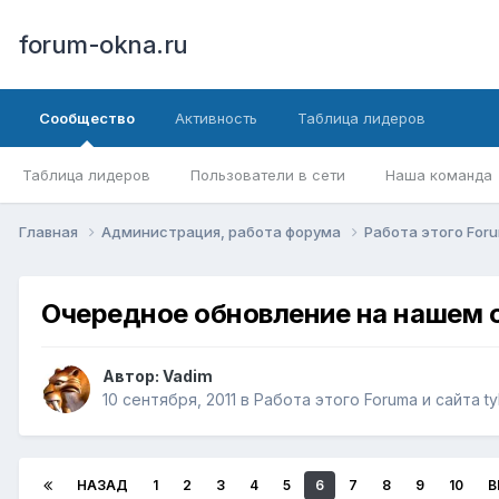
forum-okna.ru
Сообщество
Активность
Таблица лидеров
Таблица лидеров
Пользователи в сети
Наша команда
Главная
Администрация, работа форума
Работа этого Foru
Очередное обновление на нашем
Автор:
Vadim
10 сентября, 2011
в
Работа этого Forumа и сайта ty
НАЗАД
1
2
3
4
5
6
7
8
9
10
В