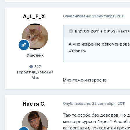
A_L_E_X
Опубликовано:
21 сентября, 2011
В 21.09.2011 в 09:53, Настя
А мне искренне рекомендовал
ставить.
Участник
327
Город:
г.Жуковский
М.о.
Мне тоже интересно.
Настя С.
Опубликовано:
22 сентября, 2011
Так-то особо без доводов. Но 
много ресурсов "жрет". А вообщ
авторизации, приходится прокру