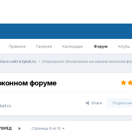
Правила
Галерея
Календарь
Форум
Клубы
mа и сайта tybet.ru
Очередное обновление на нашем оконном ф
 оконном форуме
Share
Подписчи
bet.ru
ПЕРЁД
Страница 6 из 10