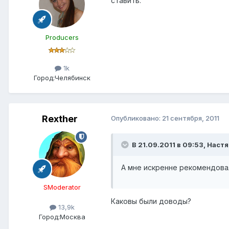
ставить.
Producers
1k
Город:
Челябинск
Rexther
Опубликовано:
21 сентября, 2011
В 21.09.2011 в 09:53, Настя
А мне искренне рекомендовал 
SModerator
Каковы были доводы?
13,9k
Город:
Москва