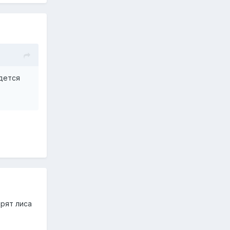
идется
орят лиса