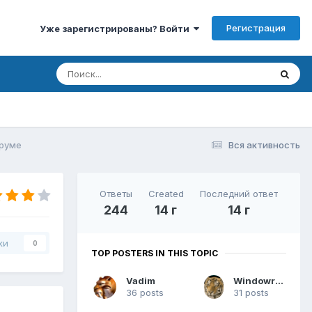
Регистрация
Уже зарегистрированы? Войти
оруме
Вся активность
Ответы
Created
Последний ответ
244
14 г
14 г
ки
0
TOP POSTERS IN THIS TOPIC
Vadim
Windowrepair
36 posts
31 posts