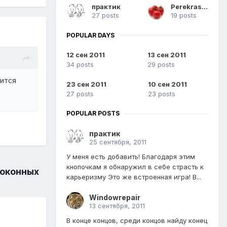
практик
Perekraskin
27 posts
19 posts
POPULAR DAYS
12 сен 2011
13 сен 2011
34 posts
29 posts
дится
23 сен 2011
10 сен 2011
27 posts
23 posts
POPULAR POSTS
практик
25 сентября, 2011
У меня есть добавить! Благодаря этим
кнопочкам я обнаружил в себе страсть к
 оконных
карьеризму Это же встроенная игра! В...
Windowrepair
13 сентября, 2011
В конце концов, среди концов найду конец