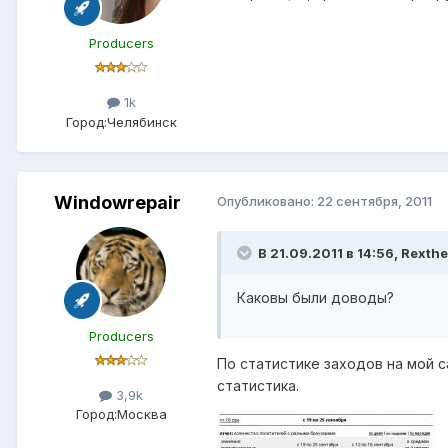
Producers
1k
Город:
Челябинск
Windowrepair
Опубликовано:
22 сентября, 2011
В 21.09.2011 в 14:56, Rexthe
Каковы были доводы?
Producers
По статистике заходов на мой са
статистика.
3,9k
Город:
Москва