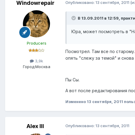
Windowrepair
Опубликовано:
13 сентября, 2011
(и
В 13.09.2011 в 12:59, практ
Юра, может посмотреть в "Н
Producers
Посмотрел. Там все по старому.
опять "слежу за темой" и снова 
3,9k
Город:
Москва
Пы Сы.
А вот после редактирования по
Изменено
13 сентября, 2011
польз
Alex IlI
Опубликовано:
13 сентября, 2011