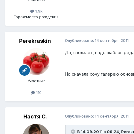
1,9k
Город:
место рождения
Perekraskin
Опубликовано:
14 сентября, 2011
Да, сползает, надо шаблон реда
Но сначала хочу галерею обнови
Участник
110
Настя С.
Опубликовано:
14 сентября, 2011
В 14.09.2011 в 09:24, Perek