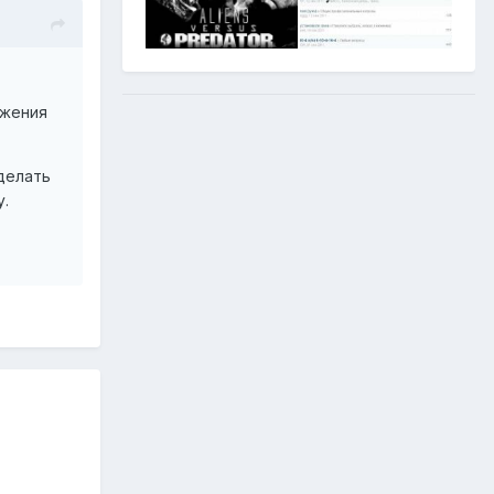
ежения
делать
у.