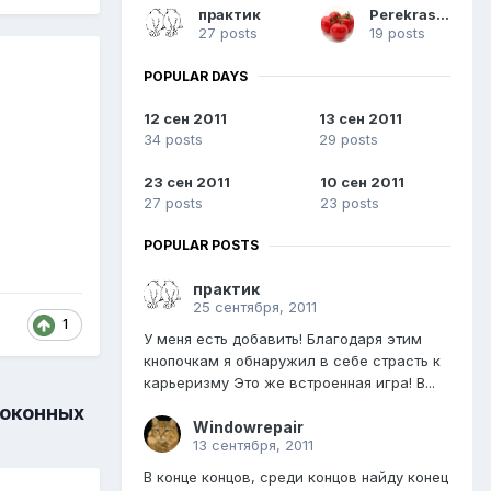
практик
Perekraskin
27 posts
19 posts
POPULAR DAYS
12 сен 2011
13 сен 2011
34 posts
29 posts
23 сен 2011
10 сен 2011
27 posts
23 posts
POPULAR POSTS
практик
25 сентября, 2011
1
У меня есть добавить! Благодаря этим
кнопочкам я обнаружил в себе страсть к
карьеризму Это же встроенная игра! В...
 оконных
Windowrepair
13 сентября, 2011
В конце концов, среди концов найду конец