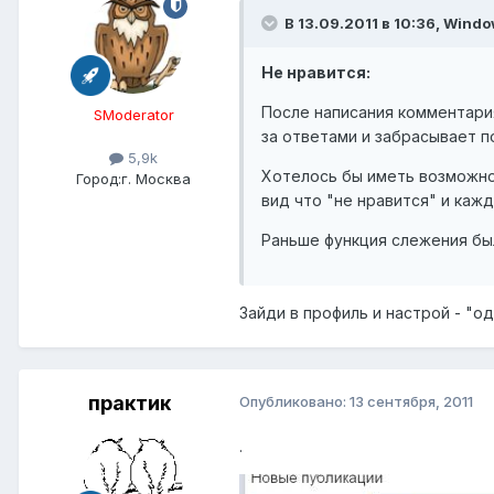
В 13.09.2011 в 10:36, Windo
Не нравится:
После написания комментари
SModerator
за ответами и забрасывает 
5,9k
Хотелось бы иметь возможно
Город:
г. Москва
вид что "не нравится" и каж
Раньше функция слежения бы
Зайди в профиль и настрой - "од
практик
Опубликовано:
13 сентября, 2011
.