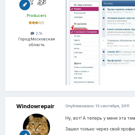
Producers
2,1k
Город:
Московская
область
Windowrepair
Опубликовано:
13 сентября, 2011
Ну, вот! А теперь у меня эта те
Зашел только через свой профил