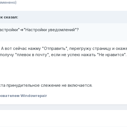
зменено)
ик сказал:
астройки"=>"Настройки уведомлений"?
 А вот сейчас нажму "Отправить", перегружу страницу и окаже
получу "плевок в почту", если не успею нажать "Не нравится".
ста принудительное слежение не включается.
ователем Windowrepair