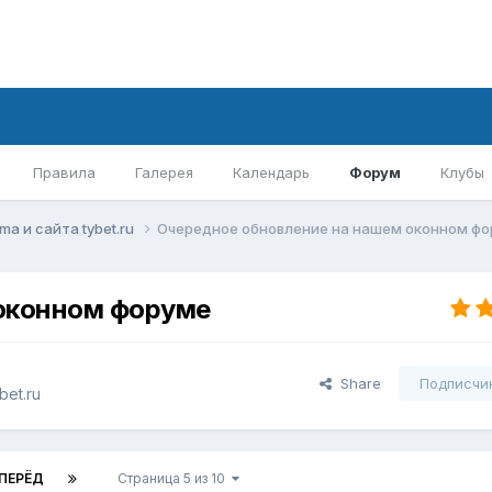
Правила
Галерея
Календарь
Форум
Клубы
mа и сайта tybet.ru
Очередное обновление на нашем оконном ф
 оконном форуме
Share
Подписчи
bet.ru
ПЕРЁД
Страница 5 из 10