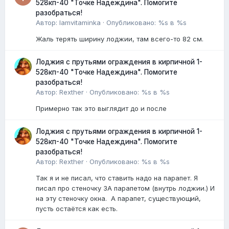
528кп-40 "Точке Надеждина". Помогите
разобраться!
Автор:
Iamvitaminka
·
Опубликовано:
%s в %s
Жаль терять ширину лоджии, там всего-то 82 см.
Лоджия с прутьями ограждения в кирпичной 1-
528кп-40 "Точке Надеждина". Помогите
разобраться!
Автор:
Rexther
·
Опубликовано:
%s в %s
Примерно так это выглядит до и после
Лоджия с прутьями ограждения в кирпичной 1-
528кп-40 "Точке Надеждина". Помогите
разобраться!
Автор:
Rexther
·
Опубликовано:
%s в %s
Так я и не писал, что ставить надо на парапет. Я
писал про стеночку ЗА парапетом (внутрь лоджии.) И
на эту стеночку окна. А парапет, существующий,
пусть остаётся как есть.