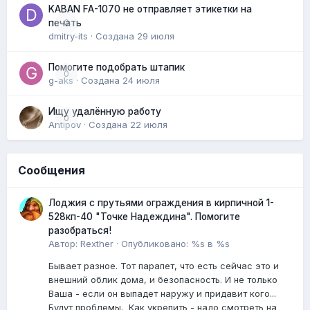
KABAN FA-1070 не отправляет этикетки на
0
печать
dmitry-its
· Создана
29 июля
Помогите подобрать штапик
0
g-aks
· Создана
24 июля
Ищу удалённую работу
0
Antipov
· Создана
22 июля
Сообщения
Лоджия с прутьями ограждения в кирпичной 1-
528кп-40 "Точке Надеждина". Помогите
разобраться!
Автор:
Rexther
·
Опубликовано:
%s в %s
Бывает разное. Тот парапет, что есть сейчас это и
внешний облик дома, и безопасность. И не только
Ваша - если он выпадет наружу и придавит кого...
Будут проблемы. Как укрепить - надо смотреть на