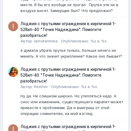
месте. Я бы его вообще не трогал. Прутья эти не в
воздухе висят. Замерщик был? Что предложил?
Лоджия с прутьями ограждения в кирпичной 1-
528кп-40 "Точке Надеждина". Помогите
разобраться!
Автор:
Iamvitaminka
·
Опубликовано:
%s в %s
я думала убрать прутья только, больше ничего не
менять. А что значит укрепление? Какое оно бывает?
Лоджия с прутьями ограждения в кирпичной 1-
528кп-40 "Точке Надеждина". Помогите
разобраться!
Автор:
Rexther
·
Опубликовано:
%s в %s
Ну да. Не слишком широко. Но утепляться надо. А
снос или изменение, существуюшего парапет может
привести к проблемам. Да и выигрыш от этой
операции сомнителен, на мой взгляд.
Лоджия с прутьями ограждения в кирпичной 1-