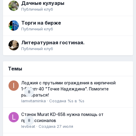
Дачные кулуары
Публичный клуб
Торги на бирже
Публичный клуб
Литературная гостиная.
Публичный клуб
Темы
Лоджия с прутьями ограждения в кирпичной
1-528кп-40 "Точке Надеждина". Помогите
8
разобраться!
Iamvitaminka
· Создана
%s в %s
Станок Murat KD-658 нужна помощь от
8
профессионалов
levbeat
· Создана
27 июля