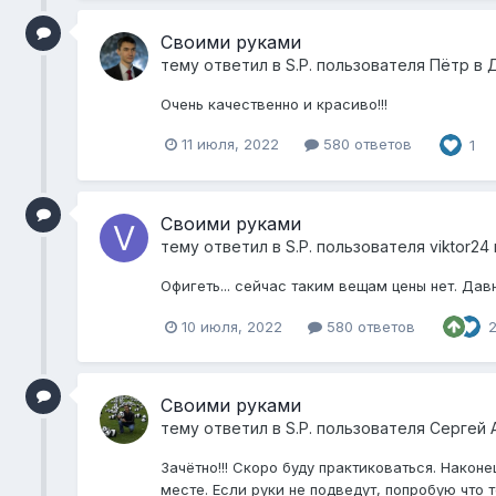
Своими руками
тему ответил в
S.P.
пользователя
Пётр
в
Очень качественно и красиво!!!
11 июля, 2022
580 ответов
1
Своими руками
тему ответил в
S.P.
пользователя
viktor24
Офигеть... сейчас таким вещам цены нет. Дав
10 июля, 2022
580 ответов
Своими руками
тему ответил в
S.P.
пользователя
Сергей 
Зачётно!!! Скоро буду практиковаться. Наконе
месте. Если руки не подведут, попробую что т