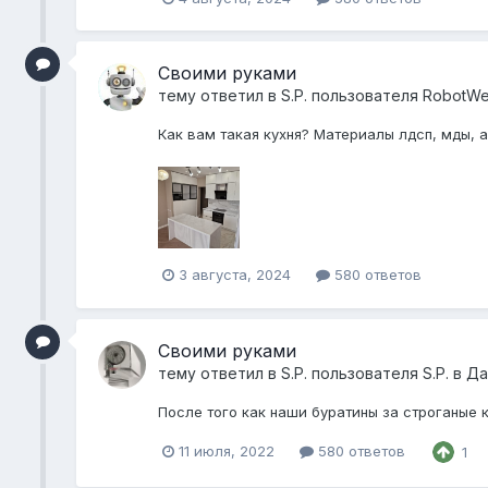
Своими руками
тему ответил в
S.P.
пользователя
RobotWe
Как вам такая кухня? Материалы лдсп, мды, 
3 августа, 2024
580 ответов
Своими руками
тему ответил в
S.P.
пользователя
S.P.
в
Да
После того как наши буратины за строганые к
11 июля, 2022
580 ответов
1