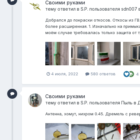
Своими руками
тему ответил в
S.P.
пользователя
sdn007
Добрался до покраски откосов. Откосы из ГВ
более расширенная. 1. Изначально на примык
моём случае требовалась только защита от т
4 июля, 2022
580 ответов
4
Своими руками
тему ответил в
S.P.
пользователя
Пыль
в
Антенна, хомут, нихром 0.45. Дремель с ревер