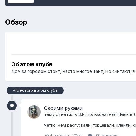
Обзор
Об этом клубе
Дом за городом стоит, Часто многое таит, Но считают, чт
Что нового в этом клубе
Своими руками
тему ответил в
S.P.
пользователя
Пыль
в
Чëтко! Чем распускали, торцевали, клеили, 
4 августа, 2024
580 ответов