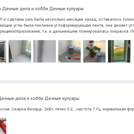
в
Дачные дела и хобби Дачные кулуары
Л и сделаны уже были несколько месяцев назад, оставалось только
ающие углы была поклеена углоформирующая лента, она делает уго
рещинообразования, т.к. в дальнейшем планировалась покраска. П
Дачные дела и хобби Дачные кулуары
сом. Сварка Визард- 2кВт, пятно 0.2, ,частота 7 Гц, нормальная фо