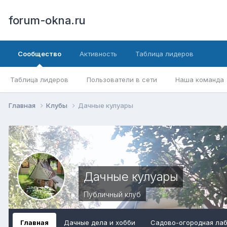
forum-okna.ru
Сообщество
Активность
Таблица лидеров
Таблица лидеров
Пользователи в сети
Наша команда
Главная
Клубы
Дачные кулуары
Дачные кулуары
Публичный клуб
Главная
Дачные дела и хобби
Садово-огородная ла