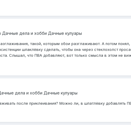
в
Дачные дела и хобби Дачные кулуары
азглаживания, такой, которым обои разглаживают. А потом понял,
нсистенции шпаклёвку сделать, чтобы она через стеклохолст проса
та. Слышал, что ПВА добавляют, вот только смысла в этом не виж
Дачные дела и хобби Дачные кулуары
глаживать после приклеивания? Можно ли, в шпатлëвку добавлять ПВ