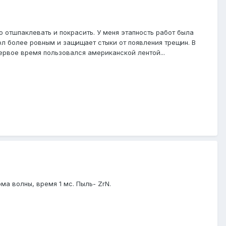
 отшпаклевать и покрасить. У меня этапность работ была
л более ровным и защищает стыки от появления трещин. В
ервое время пользовался американской лентой...
рма волны, время 1 мс. Пыль- ZrN.