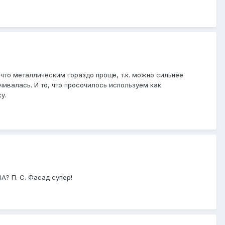
 что металлическим гораздо проще, т.к. можно сильнее
чивалась. И то, что просочилось используем как
у.
А? П. С. Фасад супер!