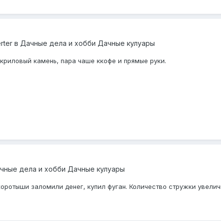
rter
в
Дачные дела и хобби Дачные кулуары
акриловый камень, пара чаше ккофе и прямые руки.
чные дела и хобби Дачные кулуары
оротыши заломили денег, купил фуган. Количество стружки увеличил