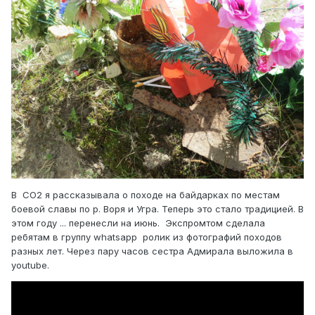
В СО2 я рассказывала о походе на байдарках по местам
боевой славы по р. Воря и Угра. Теперь это стало традицией. В
этом году ... перенесли на июнь. Экспромтом сделала
ребятам в группу whatsapp ролик из фотографий походов
разных лет. Через пaру часов сестра Адмирала выложила в
youtube.