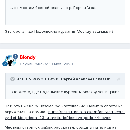
... по местам боевой славы по р. Воря и Угра.
Это места, где Подольские курсанты Москву защищали?
Blondy
Опубликовано:
10 мая, 2020
В 10.05.2020 в 18:30,
Сергей Алексеев
сказал:
Это места, где Подольские курсанты Москву защищали?
Нет, это Ржевско-Вяземское наступление. Попытка спасти из
окружения 33 армию.
https://histrf.ru/biblioteka/b/on-vieril-chto-
vyidiet-kto-priedal-33-iu-armiiu-iefriemova-podo-rzhievom
Местный старичок рыбак рассказал, солдаты пытались на