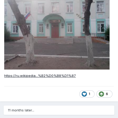
https://ru.wikipedia...%B2%D0%B8%D1%87
1
6
11 months later...