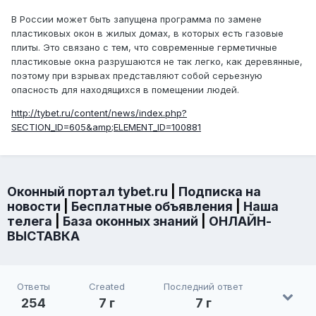
В России может быть запущена программа по замене
пластиковых окон в жилых домах, в которых есть газовые
плиты. Это связано с тем, что современные герметичные
пластиковые окна разрушаются не так легко, как деревянные,
поэтому при взрывах представляют собой серьезную
опасность для находящихся в помещении людей.
http://tybet.ru/content/news/index.php?
SECTION_ID=605&amp;ELEMENT_ID=100881
Оконный портал tybet.ru
|
Подписка на
новости
|
Бесплатные объявления
|
Наша
телега
|
База оконных знаний
|
ОНЛАЙН-
ВЫСТАВКА
Ответы
Created
Последний ответ
254
7 г
7 г