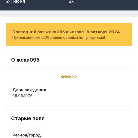
24 июня
24
Последний раз жека095 выиграл 19 октября 2024
Публикации жека095 были самыми популярными!
О жека095
День рождения
05.06.1976
Старые поля
Регион/город