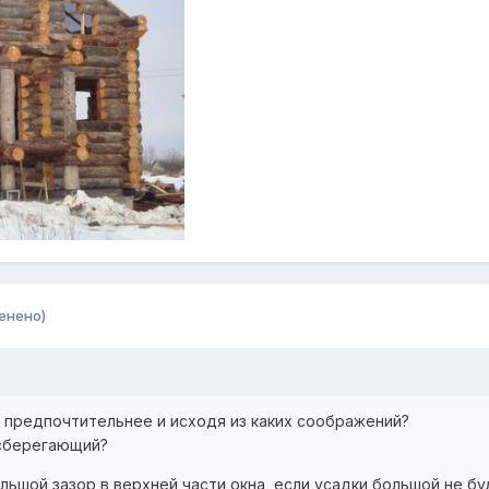
енено)
яд предпочтительнее и исходя из каких соображений?
осберегающий?
ольшой зазор в верхней части окна, если усадки большой не бу