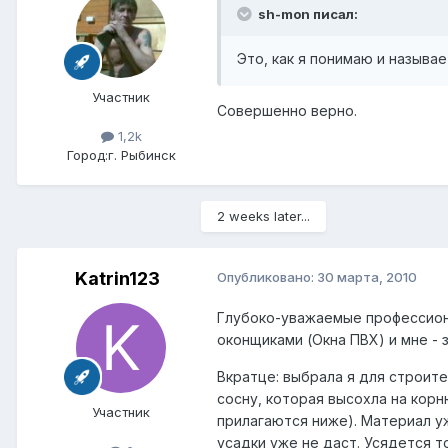
sh-mon писал:
Это, как я понимаю и называе
Участник
Совершенно верно.
1,2k
Город:
г. Рыбинск
2 weeks later...
Katrin123
Опубликовано:
30 марта, 2010
Глубоко-уважаемые профессион
оконщиками (Окна ПВХ) и мне -
Вкратце: выбрала я для строит
сосну, которая высохла на корн
Участник
прилагаются ниже). Материал у
усадки уже не даст. Усядется т