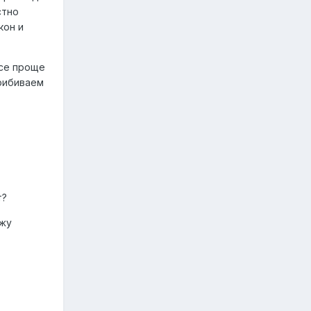
стно
кон и
все проще
рибиваем
т?
ужу