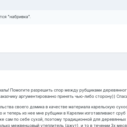
тся "набривка".
алы! Помогите разрешить спор между рубщиками деревянног
 заказчику аргументированно принять чью-либо сторону)) Спас
ельства своего домика в качестве материала карельскую сух
ю и теперь из нее мне рубщики в Карелии изготавливают сруб 
же сам по себе сухой, поэтому традиционной для деревянных
олько межвенцовый утеплитель (джут), и то в течении 3х мес