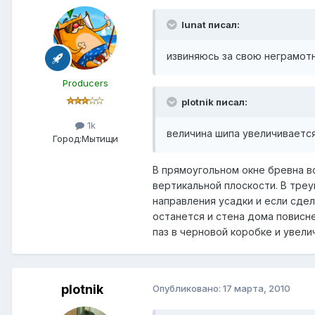
lunat писал:
извиняюсь за свою неграмотн
Producers
plotnik писал:
1k
величина шипа увеличивается
Город:
Мытищи
В прямоугольном окне бревна в
вертикальной плоскости. В тре
направления усадки и если сдел
останется и стена дома повисн
паз в черновой коробке и увели
plotnik
Опубликовано:
17 марта, 2010