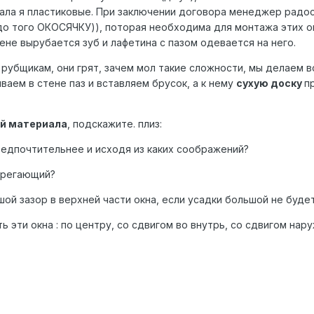
рала я пластиковые. При заключении договора менеджер радо
о того ОКОСЯЧКУ)), поторая необходима для монтажа этих о
ене вырубается зуб и лафетина с пазом одевается на него.
у рубщикам, они грят, зачем мол такие сложности, мы делаем 
ваем в стене паз и вставляем брусок, а к нему
сухую доску
п
й материала
, подскажите. плиз:
предпочтительнее и исходя из каких соображений?
ерегающий?
шой зазор в верхней части окна, если усадки большой не буде
ь эти окна : по центру, со сдвигом во внутрь, со сдвигом нар