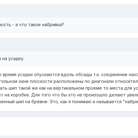
ость - а что такое набривка?
 на усадку.
о время усадки опускаются вдоль обсады т.к. соединение нах
угольном окне плоскости расположены по диагонали относите
ать шип такой же как на вертикальном проеме то места для у
ет на коробке. Для того что бы это не произошло делают уве
ченный шип на бревне. Это, как я понимаю и называется "набри