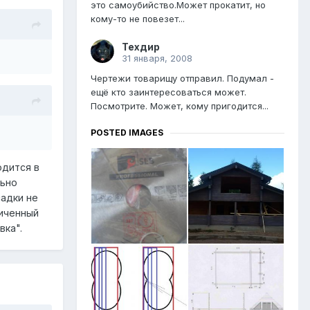
это самоубийство.Может прокатит, но
кому-то не повезет...
Техдир
31 января, 2008
Чертежи товарищу отправил. Подумал -
ещё кто заинтересоваться может.
Посмотрите. Может, кому пригодится...
POSTED IMAGES
одится в
льно
садки не
личенный
вка".