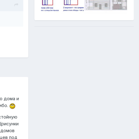
о дома и
ибо.
остойную
(рисунки
 домов
яцев под