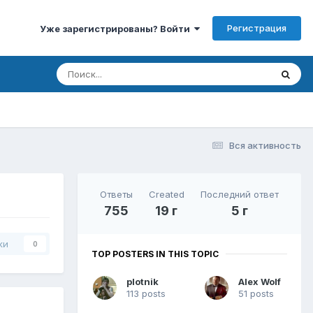
Регистрация
Уже зарегистрированы? Войти
Вся активность
Ответы
Created
Последний ответ
755
19 г
5 г
ки
0
TOP POSTERS IN THIS TOPIC
plotnik
Alex Wolf
113 posts
51 posts