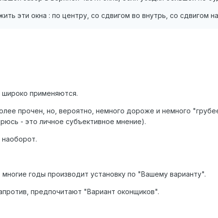
ить эти окна : по центру, со сдвигом во внутрь, со сдвигом н
и широко применяются.
олее прочен, но, вероятно, немного дороже и немного "грубе
рюсь - это личное субъективное мнение).
 наоборот.
 многие годы производит установку по "Вашему варианту".
апротив, предпочитают "Вариант оконщиков".