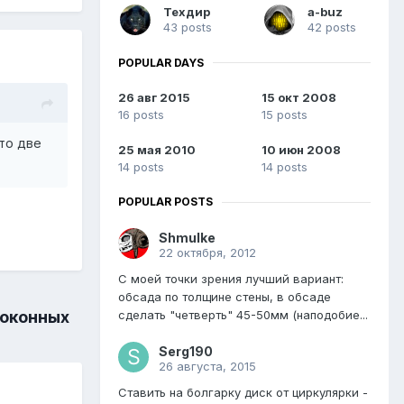
Техдир
a-buz
43 posts
42 posts
POPULAR DAYS
26 авг 2015
15 окт 2008
16 posts
15 posts
то две
25 мая 2010
10 июн 2008
14 posts
14 posts
POPULAR POSTS
Shmulke
22 октября, 2012
С моей точки зрения лучший вариант:
обсада по толщине стены, в обсаде
сделать "четверть" 45-50мм (наподобие...
 оконных
Serg190
26 августа, 2015
Ставить на болгарку диск от циркулярки -