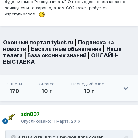
будет меньше "чернушничать". Он хоть здесь о клапанах не
заикнулся и то хорошо, а там СО2 тоже требуется
отрегулировать.
Оконный портал tybet.ru
|
Подписка на
новости
|
Бесплатные объявления
|
Наша
телега
|
База оконных знаний
|
ОНЛАЙН-
ВЫСТАВКА
Ответы
Created
Последний ответ
170
10 г
10 г
sdn007
Опубликовано:
11 марта, 2016
В 11.03.2016 в 15:17, newsolutions сказал: