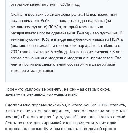
отвратное качество лент, ПСУЛа и т.д.
Скачал я всё-таки со смартфона ролик. На нем известный
поставщик лент Роби....... предлагает два варианта (на
рекламном буклете) ПСУЛа, который моментально
распрямляется после сдавливания. Вывод - это пустышка. И
тёмный кусочек ПСУЛа в виде вырубленной мышки из ПСУЛа
(она мне понравилась, и я её до сих пор храню в кабинете с
2007 года с выставки Мосбилд. Так вот по истечению 7-8 лет
после сминания она медленно-медленно выпрямляется. Эта
лента пропитана специальным составом и в два-три раза
тяжелее этих пустышек.
Проем-то удалось выровнять, не снимая старых окон,
четверти в отличном состоянии были.
Сделали мне перемонтаж окон, в итоге решил ПСУЛ ставить,
в итоге он не хотел расширяться, пока феном изнутри греть не
начали))) Вот он как раз "тугодумный" оказался только серый.
Ленты похоже для кирпичной стены привезли, у них одна
сторона полностью бутилом покрыта, а на другой просто