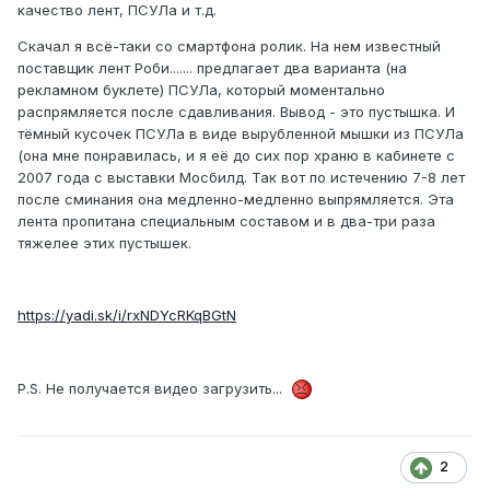
качество лент, ПСУЛа и т.д.
Скачал я всё-таки со смартфона ролик. На нем известный
поставщик лент Роби....... предлагает два варианта (на
рекламном буклете) ПСУЛа, который моментально
распрямляется после сдавливания. Вывод - это пустышка. И
тёмный кусочек ПСУЛа в виде вырубленной мышки из ПСУЛа
(она мне понравилась, и я её до сих пор храню в кабинете с
2007 года с выставки Мосбилд. Так вот по истечению 7-8 лет
после сминания она медленно-медленно выпрямляется. Эта
лента пропитана специальным составом и в два-три раза
тяжелее этих пустышек.
https://yadi.sk/i/rxNDYcRKqBGtN
P.S. Не получается видео загрузить...
2