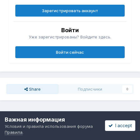
Зарегистрировать аккаунт
Войти
Уже зарегистрированы? Войдите здесь.
Войти сейчас
Share
Подписчики
0
Перейти к списку тем
Важная информация
I accept
Условия и правила использования форума
Сейчас на странице
Правила
.
0 пользователей