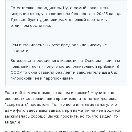
Естественно проводились. Ну, а самый показатель
вскрытие окон, установленных без лент лет 20-25 назад.
Для вас будет удивлением, что пенный шов там в
отличном состоянии.
Кем выяснилось? Вы этот бред больше никому не
говорите.
Вы жертва агрессивного маркетинга. Основная причина
появления лент - получение дополнительной прибыли. В
СССР то окна ставили без лент и заполнитель шва был
гигроскопичен и паропроницаем.
Если всё замечательно, то зачем вскрыли? Научите как
оценивать состояние шва правильно, а то летом два окна
"вскрывать" предстоит. То, что пена впитывает влагу, это
даже фото здесь выкладывал, при нажатии на неё водичка
выжималась хорошо. Вы уж простите, но то, что видел, то
видел)))
А вот прибыль за счёт лент смехотворна, они копейки стоят,