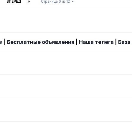
ВПЕРЁД
Страница 6 из 12
и
|
Бесплатные объявления
|
Наша телега
|
База