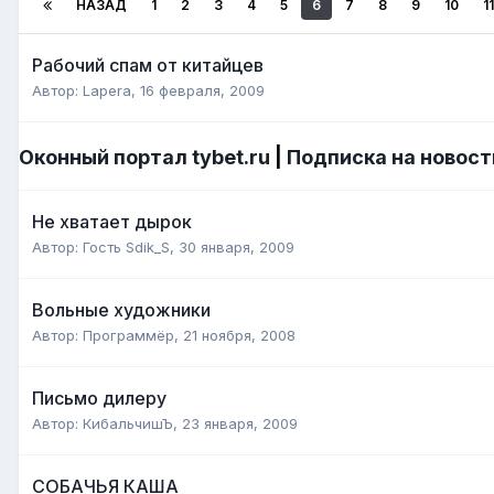
НАЗАД
1
2
3
4
5
6
7
8
9
10
11
Рабочий спам от китайцев
Автор:
Lapera
,
16 февраля, 2009
Оконный портал tybet.ru
|
Подписка на новост
Не хватает дырок
Автор: Гость Sdik_S,
30 января, 2009
Вольные художники
Автор:
Программёр
,
21 ноября, 2008
Письмо дилеру
Автор:
КибальчишЪ
,
23 января, 2009
СОБАЧЬЯ КАША