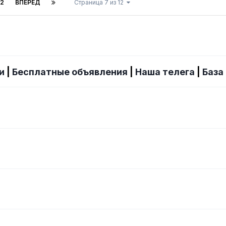
12
ВПЕРЁД
Страница 7 из 12
и
|
Бесплатные объявления
|
Наша телега
|
База