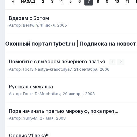
НАЗАД
2
3
4
5
6
7
8
9
10
11
Вдвоем с Ботом
Автор:
Bestwin
,
11 июня, 2005
Оконный портал tybet.ru
|
Подписка на новост
Помогите с выбором вечернего платья
1
2
Автор: Гость Nastya-krasotulya7,
21 сентября, 2006
Русская смекалка
Автор: Гость Dr.Mechnikov,
29 января, 2008
Пора начинать третью мировую, пока прет...
Автор:
Yuriy-M
,
27 мая, 2008
Сервис 21 века!!!