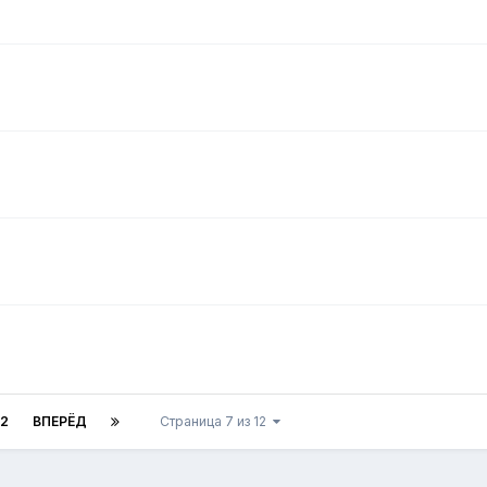
12
ВПЕРЁД
Страница 7 из 12