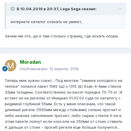
В 10.04.2019 в 20:37,
Lega Sega
сказал:
интернете
ката
лог скачать н
е умеют
,
Зачем им это, да и там столько страниц, где искать опоры.
Moradan
Опубликовано:
12 апреля, 2019
Теперь мне нужен совет... Под монтаж "замена холодного на
теплое" попался пакет 1585 (ш) х 1315 (в) 6зак-4-4мм стекла
32мм толщины. Соответственно он весит порядка 70-75 кг. И
встает он на ригелек от Инициал 01.02.03 судя по каталогу с
видимой глубиной 55мм. Есть у меня опасения, что такой
длинный ригель (1560мм между стойками) сильно прогнет и
либо нижнее заполнение треснет, либо сырые стекла 4-ки в
этом пакете лопнут если консоли на 250мм от стоек ставить.
А дальше от стоек - прогиб ригеля еще больше получится...