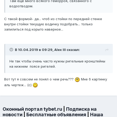
Там ещё много всякого геморроя, связанного с
водоотводом.
С такой формой- да... чтоб из стойки по передней стенке
внутри стойки текущую водичку подобрать... только
запилиться под корыто наверное...
В 10.04.2019 в 09:29,
Alex IlI
сказал:
Не так чтобы очень часто нужны ригельные кронштейны
на нижнем поясе ригелей.
Вот тут я совсем не понял о чем речь???
Мне б картинку
аль чертеж... (с)
Оконный портал tybet.ru
|
Подписка на
новости
|
Бесплатные объявления
|
Наша