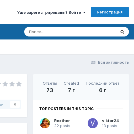
Регистрация
Уже зарегистрированы? Войти
Вся активность
Ответы
Created
Последний ответ
73
7 г
6 г
ки
0
TOP POSTERS IN THIS TOPIC
Rexther
viktor24
22 posts
13 posts