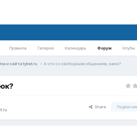
Правила
Галерея
Календарь
Форум
Клубы
mа и сайта tybet.ru
А что со свободным общением, каюк?
аюк?
Share
Подписчи
t.ru