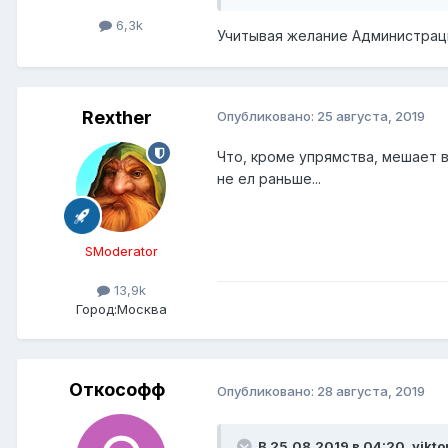
6,3k
Учитывая желание Администраци
Rexther
Опубликовано:
25 августа, 2019
Что, кроме упрямства, мешает в
не ел раньше...
SModerator
13,9k
Город:
Москва
Откософф
Опубликовано:
28 августа, 2019
В 25.08.2019 в 04:20,
vikto