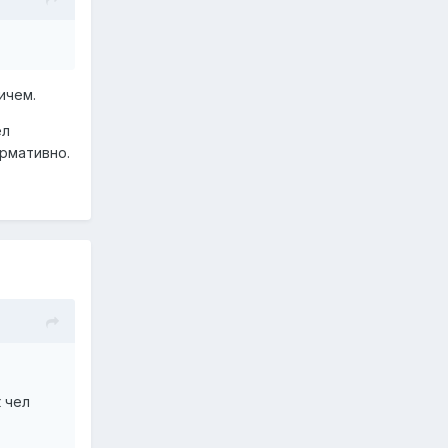
ничем.
ел
рмативно.
к чел