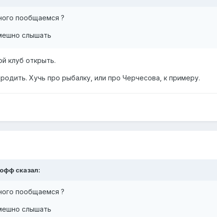
ного пообщаемся ?
смешно слышать
й клуб открыть.
родить. Хучь про рыбалку, или про Черчесова, к примеру.
софф
сказал:
ного пообщаемся ?
смешно слышать