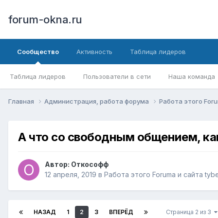
forum-okna.ru
Сообщество
Активность
Таблица лидеров
Таблица лидеров
Пользователи в сети
Наша команда
Главная
Администрация, работа форума
Работа этого Foru
А что со свободным общением, к
Автор:
Откософф
12 апреля, 2019
в
Работа этого Forumа и сайта tybe
НАЗАД
1
2
3
ВПЕРЁД
Страница 2 из 3