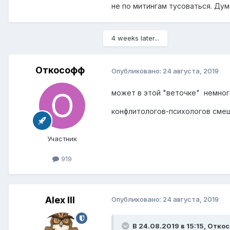
не по митингам тусоваться. Ду
4 weeks later...
Откософф
Опубликовано:
24 августа, 2019
может в этой "веточке" немно
конфлитологов-психологов сме
Участник
919
Alex IlI
Опубликовано:
24 августа, 2019
В 24.08.2019 в 15:15,
Отко