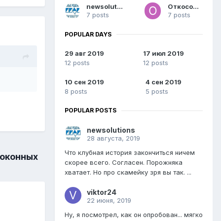
newsolutions
Откософф
7 posts
7 posts
POPULAR DAYS
29 авг 2019
17 июл 2019
12 posts
12 posts
10 сен 2019
4 сен 2019
8 posts
5 posts
POPULAR POSTS
newsolutions
28 августа, 2019
Что клубная история закончиться ничем
 оконных
скорее всего. Согласен. Порожняка
хватает. Но про скамейку зря вы так. ...
viktor24
22 июня, 2019
Ну, я посмотрел, как он опробован... мягко