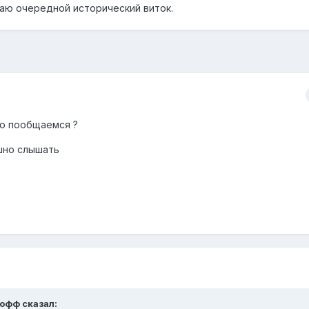
маю очередной исторический виток.
го пообщаемся ?
шно слышать
софф
сказал: