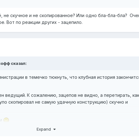
, не скучное и не скопированное? Или одно бла-бла-бла? Оче
ое. Вот по реакции других - зацепило.
софф
сказал:
нистрации в темечко тюкнуть, что клубная история закончитс
жен ведущий. К сожалению, зацепов не видно, а перетирать, ка
упо скопировал не самую удачную конструкцию) скучно и
ам
Expand