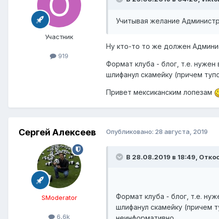
Учитывая желание Администр
Участник
Ну кто-то то же должен Админи
919
Формат клуба - блог, т.е. нужен
шлифанул скамейку (причем туп
Привет мексиканским лопезам
Сергей Алексеев
Опубликовано:
28 августа, 2019
В 28.08.2019 в 18:49,
Отко
Формат клуба - блог, т.е. ну
SModerator
шлифанул скамейку (причем т
6,6k
неинформативно.