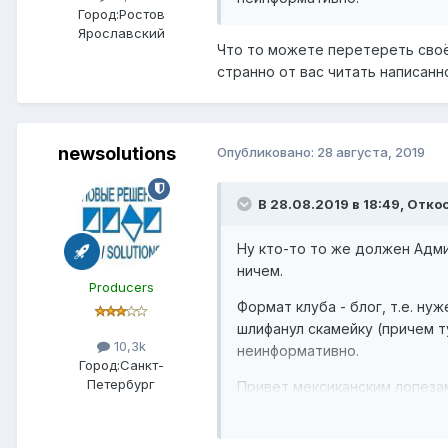
Город:
Ростов
Ярославский
Что то можете перетереть своё
странно от вас читать написанн
newsolutions
Опубликовано:
28 августа, 2019
В 28.08.2019 в 18:49,
Отко
Ну кто-то то же должен Адми
ничем.
Producers
Формат клуба - блог, т.е. ну
шлифанул скамейку (причем т
10,3k
неинформативно.
Город:
Санкт-
Петербург
Привет мексиканским лопез