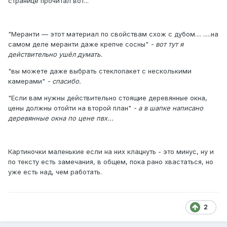
странице прочитал вот...
"Меранти — этот материал по свойствам схож с дубом.... .....на
самом деле меранти даже крепче сосны"
- вот тут я
действительно ушёл думать.
"вы можете даже выбрать стеклопакет с несколькими
камерами"
- спасибо.
"Если вам нужны действительно стоящие деревянные окна,
цены должны отойти на второй план"
- а в шапке написано
деревянные окна по цене пвх...
Картиночки маленькие если на них клацнуть - это минус, ну и
по тексту есть замечания, в общем, пока рано хвастаться, но
уже есть над, чем работать.
2