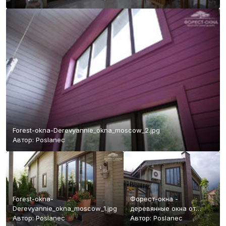
Forest-okna-Derevyannie_okna_moscow_2.jpg
Автор:
Poslanec
Forest-okna-
Форест-окна -
Derevyannie_okna_moscow_1.jpg
деревянные окна от
Автор:
Poslanec
производителя.
Автор:
Poslanec