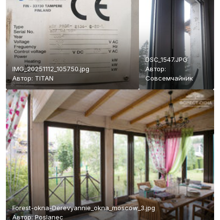
DSC_1547.JPG
IMG_20251112_105750.jpg
Автор:
Автор:
TITAN
Совсемчайник
Forest-okna-Derevyannie_okna_moscow_3.jpg
Автор:
Poslanec