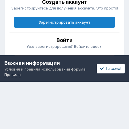
Создать аккаунт
Зарегистрируйтесь для получения аккаунта. Это просто!
Зарегистрировать аккаунт
Войти
Уже зарегистрированы? Войдите здесь.
Войти сейчас
Важная информация
I accept
Условия и правила использования форума
Правила
.
Бесплатные объявления
Телеграмм
Новости рынка окон
ОНЛАЙН-ВЫСТАВКА ОКОН
Язык
Обратная связь
Cookies
Powered by Invision Community