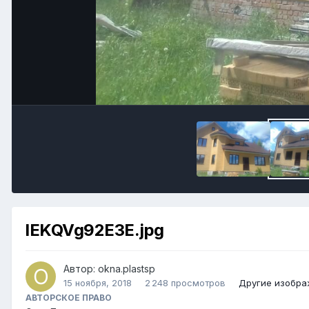
lEKQVg92E3E.jpg
Автор:
okna.plastsp
15 ноября, 2018
2 248 просмотров
Другие изобра
АВТОРСКОЕ ПРАВО