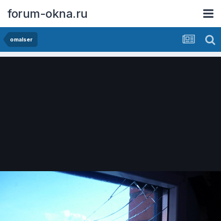
forum-okna.ru
omalser