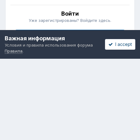
Войти
Уже зарегистрированы? Войдите здесь.
Войти сейчас
Важная информация
I accept
Условия и правила использования форума
Правила
.
Бесплатные объявления
Телеграмм
Новости рынка окон
ОНЛАЙН-ВЫСТАВКА ОКОН
Язык
Обратная связь
Cookies
Powered by Invision Community