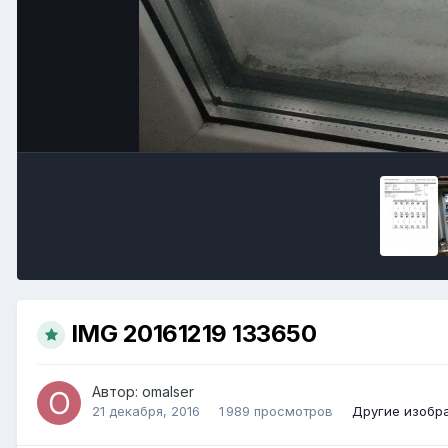
IMG 20161219 133650
Автор:
omalser
21 декабря, 2016
1 989 просмотров
Другие изобр