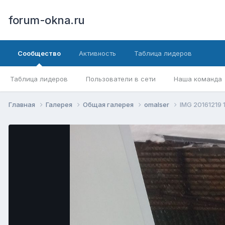
forum-okna.ru
Сообщество
Активность
Таблица лидеров
Таблица лидеров
Пользователи в сети
Наша команда
Главная
Галерея
Общая галерея
omalser
IMG 20161219