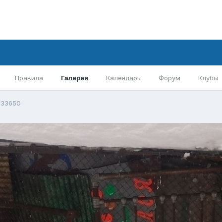
Правила
Галерея
Календарь
Форум
Клубы
 133650