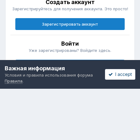
Создать аккаунт
Зарегистрируйтесь для получения аккаунта. Это просто!
Зарегистрировать аккаунт
Войти
Уже зарегистрированы? Войдите здесь.
Войти сейчас
Важная информация
I accept
Условия и правила использования форума
Правила
.
Бесплатные объявления
Телеграмм
Новости рынка окон
ОНЛАЙН-ВЫСТАВКА ОКОН
Язык
Обратная связь
Cookies
Powered by Invision Community