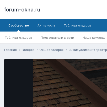
forum-okna.ru
Сообщество
Активность
Таблица лидеров
Таблица лидеров
Пользователи в сети
Наша команда
Главная
Галерея
Общая галерея
3D визуализация прост