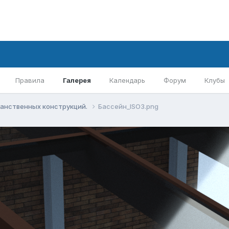
Правила
Галерея
Календарь
Форум
Клубы
ранственных конструкций.
Бассейн_ISO3.png