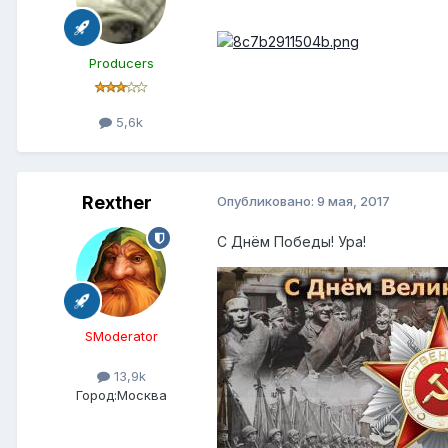
Producers
5,6k
Rexther
Опубликовано:
9 мая, 2017
С Днём Победы! Ура!
SModerator
13,9k
Город:
Москва