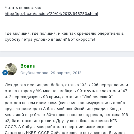
Читать полностью:
http://top.rbc.ru/society/29/04/2012/648783.shtml
Где милиция, где полиция, и как так кренделю оперативно в
субботу петра условно впаяли? Вот скорость!
Вован
Опубликовано:
29 апреля, 2012
Лех да это все вопрос бабла, статью 102 в 206 переделавали
это по стараму УК, мне вон вобще в 90-х чуть не закатали 147
ч. 2 переходящая в 93 прим., а это все "Лоб зеленкой",
растрел по тем временам. (хищение гос. имущества в особо
крупных размерах) А батя мой покойный все уладил. Когда
малявкой еще был в 80-х одного козла подрезал, светила 108
ч2, батя тоже все решил. Друг у него был полковник КГБ
СССР. А бабуля моя работала оперативником еще при
Сталине в НКВД СССР Сейчас конечно нету неково, Я вырос