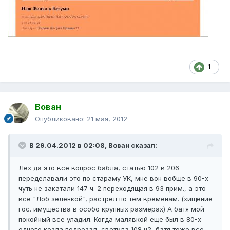
1
Вован
Опубликовано:
21 мая, 2012
В 29.04.2012 в 02:08, Вован сказал:
Лех да это все вопрос бабла, статью 102 в 206
переделавали это по стараму УК, мне вон вобще в 90-х
чуть не закатали 147 ч. 2 переходящая в 93 прим., а это
все "Лоб зеленкой", растрел по тем временам. (хищение
гос. имущества в особо крупных размерах) А батя мой
покойный все уладил. Когда малявкой еще был в 80-х
одного козла подрезал, светила 108 ч2, батя тоже все