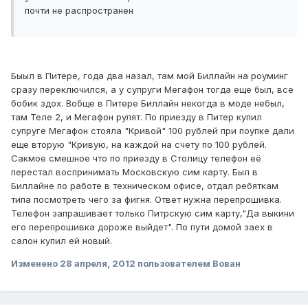
почти не распространен
Быыл в Питере, года два назал, там мой Биллайн на роуминг
сразу переключился, а у супруги Мегафон тогда еще был, все
бобик здох. Вобще в Питере Биллайн некогда в моде небыл,
там Теле 2, и Мегафон рулят. По приезду в Питер купил
супруге Мегафон стояла "Кривой" 100 рублей при поупке дали
еще вторую "Кривую, на каждой на счету по 100 рублей.
Сакмое смешное что по приезду в Столицу телефон её
перестал воспринимать Московскую сим карту. Был в
Биллайне по работе в техническом офисе, отдал ребяткам
типа посмотреть чего за фигня. Ответ нужна перепрошивка.
Телефон запрашивает только Питрскую сим карту,"Да выкини
его перепрошивка дороже выйдет". По пути домой заех в
салон купил ей новый.
Изменено
28 апреля, 2012
пользователем Вован