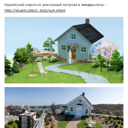
Корейский карлсон унесенный ветром в
пиндо
штаты -
http://stuartcollect...tists/suh.shtml