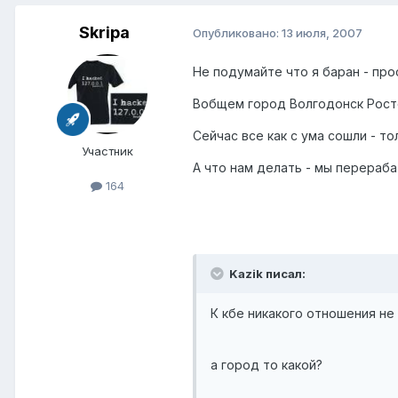
Skripa
Опубликовано:
13 июля, 2007
Не подумайте что я баран - про
Вобщем город Волгодонск Росто
Сейчас все как с ума сошли - тол
Участник
А что нам делать - мы перераба
164
Kazik писал:
К кбе никакого отношения не 
а город то какой?