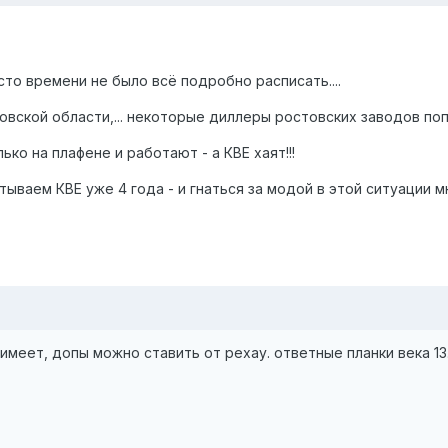
сто времени не было всё подробно расписать....
вской области,... некоторые диллеры ростовских заводов по
ько на плафене и работают - а КВЕ хаят!!!
тываем КВЕ уже 4 года - и гнаться за модой в этой ситуации м
имеет, допы можно ставить от рехау. ответные планки века 13