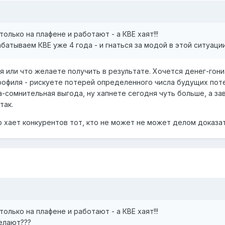
только на плафене и работают - а КВЕ хаят!!!
батываем КВЕ уже 4 года - и гнаться за модой в этой ситуации
я или что желаете получить в результате. Хочется денег-гонит
рофиля - рискуете потерей определенного числа будущих поте
а-сомнительная выгода, ну хапнете сегодня чуть больше, а з
так.
о хает конкурентов тот, кто не может не может делом доказат
только на плафене и работают - а КВЕ хаят!!!
делают???