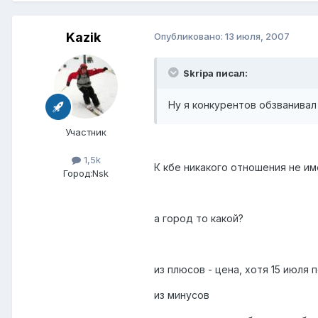
Kazik
Опубликовано:
13 июля, 2007
Skripa писал:
Ну я конкурентов обзванивал 
Участник
1,5k
К кбе никакого отношения не им
Город:
Nsk
а город то какой?
из плюсов - цена, хотя 15 июля
из минусов