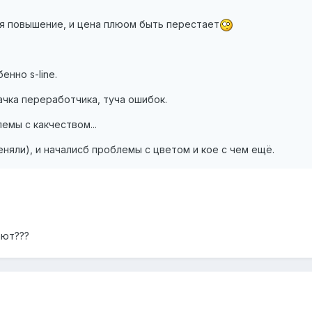
юля повышение, и цена плюом быть перестает
енно s-line.
ачка переработчика, туча ошибок.
лемы с какчеством...
еняли), и началисб проблемы с цветом и кое с чем ещё.
ают???