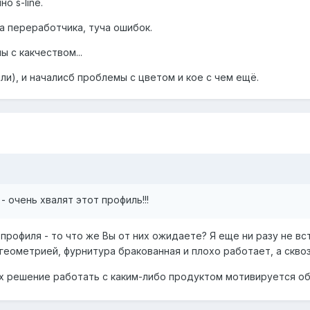
о s-line.
ка переработчика, туча ошибок.
ы с какчеством...
ли), и началисб проблемы с цветом и кое с чем ещё.
- очень хвалят этот профиль!!!
 профиля - то что же Вы от них ожидаете? Я еще ни разу не в
еометрией, фурнитура бракованная и плохо работает, а сквоз
х решение работать с каким-либо продуктом мотивируется об