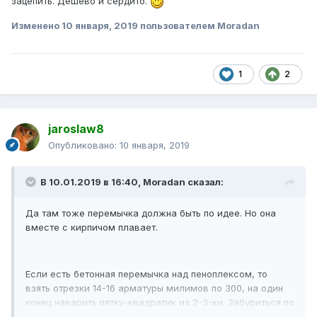
зацепить. Дешево и сердито.
Изменено
10 января, 2019
пользователем Moradan
1
2
jaroslaw8
Опубликовано:
10 января, 2019
В 10.01.2019 в 16:40,
Moradan
сказал:
Да там тоже перемычка должна быть по идее. Но она
вместе с кирпичом плавает.
Если есть бетонная перемычка над пеноплексом, то
взять отрезки 14-16 арматуры милимов по 300, на один
конец наварить пятку-квадратик из 2-3-ки. Забуриться по
месту и кувалдометром забить эти "гвозди" слегка