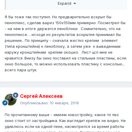
Expand
утопив шляпку в пеноплекс. Пластину на саморезы с
буром к шляпке гвоздя зацепить. Дешево и сердито.
Я бы тоже так поступил. Но предварительно вскрыл бы
пеноплекс, сделав вырез 150х150мм примерно. Посмотрел бы
- на чем в итоге держатся пеноблоки. Сомнительно, что на
пеноплексе… исходя из результатов вскрытия принимал бы
решение.. По принципу - сначала жестко крепим элемент
(типа кронштейна) к пеноблоку, а затем уже к выведенным
наружу кронштейнам крепим окошко. Лист цсп мне не
нравится. Внизу бы окно поставил на стальные пластины, если
окно большое, то можно использовать пластину с консолью...
всего пара штук.
Сергей Алексеев
Опубликовано:
10 января, 2019
По прочитанному выше - имеем новостройку, какое то пвх
окно стоит от застройщика. Как выглядит крепёж не видно. Не
удивлюсь если на одной пене, насмотрелся за время работы