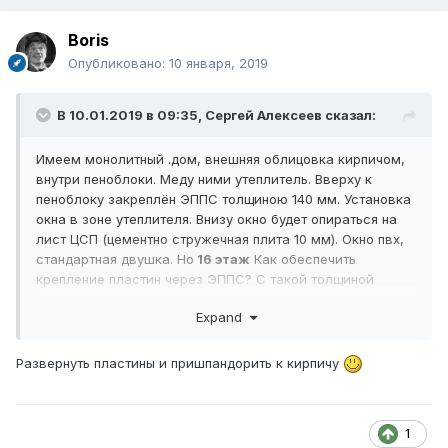
Boris
Опубликовано:
10 января, 2019
В 10.01.2019 в 09:35,
Сергей Алексеев
сказал:
Имеем монолитный .дом, внешняя облицовка кирпичом,
внутри пеноблоки. Меду ними утеплитель. Вверху к
пеноблоку закреплён ЭППС толщиною 140 мм. Установка
окна в зоне утеплителя. Внизу окно будет опираться на
лист ЦСП (цементно стружечная плита 10 мм). Окно пвх,
стандартная двушка. Но
16 этаж
Как обеспечить
крепление пластин через ЭППС? С такой толщиной
полистирола не сталкивался. На ум приходит только
Expand
перфорированная строительная полоса.
Развернуть пластины и пришпандорить к кирпичу
1