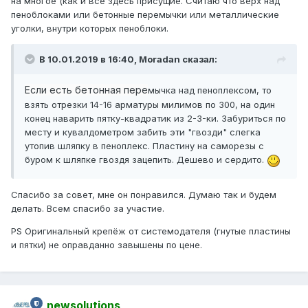
на многое (как и все здесь присущие. Считаю что верх над
пеноблоками или бетонные перемычки или металлические
уголки, внутри которых пеноблоки.
В 10.01.2019 в 16:40,
Moradan
сказал:
Если есть бетонная пере
мычка над пеноплексом, то
взять отрезки 14-16 арматуры милимов по 300, на один
конец наварить пятку-квадратик из 2-3-ки. Забуриться по
месту и кувалдометром забить эти "гвозди" слегка
утопив шляпку в пеноплекс. Пластину на саморезы с
буром к шляпке гвоздя зацепить. Дешево и сердито.
Спасибо за совет, мне он понравился. Думаю так и будем
делать. Всем спасибо за участие.
PS Оригинальный крепёж от системодателя (гнутые пластины
и пятки) не оправданно завышены по цене.
newsolutions