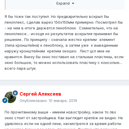
Expand
утопив шляпку в пеноплекс. Пластину на саморезы с
буром к шляпке гвоздя зацепить. Дешево и сердито.
Я бы тоже так поступил. Но предварительно вскрыл бы
пеноплекс, сделав вырез 150х150мм примерно. Посмотрел бы
- на чем в итоге держатся пеноблоки. Сомнительно, что на
пеноплексе… исходя из результатов вскрытия принимал бы
решение.. По принципу - сначала жестко крепим элемент
(типа кронштейна) к пеноблоку, а затем уже к выведенным
наружу кронштейнам крепим окошко. Лист цсп мне не
нравится. Внизу бы окно поставил на стальные пластины, если
окно большое, то можно использовать пластину с консолью...
всего пара штук.
Сергей Алексеев
Опубликовано:
10 января, 2019
По прочитанному выше - имеем новостройку, какое то пвх
окно стоит от застройщика. Как выглядит крепёж не видно. Не
удивлюсь если на одной пене, насмотрелся за время работы