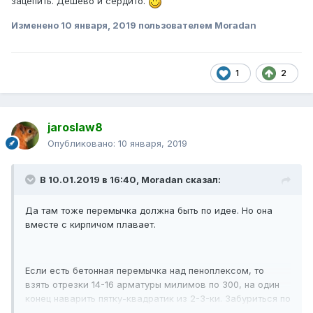
зацепить. Дешево и сердито.
Изменено
10 января, 2019
пользователем Moradan
1
2
jaroslaw8
Опубликовано:
10 января, 2019
В 10.01.2019 в 16:40,
Moradan
сказал:
Да там тоже перемычка должна быть по идее. Но она
вместе с кирпичом плавает.
Если есть бетонная перемычка над пеноплексом, то
взять отрезки 14-16 арматуры милимов по 300, на один
конец наварить пятку-квадратик из 2-3-ки. Забуриться по
месту и кувалдометром забить эти "гвозди" слегка