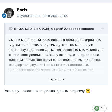
Boris
Опубликовано:
10 января, 2019
В 10.01.2019 в 09:35,
Сергей Алексеев
сказал:
Имеем монолитный .дом, внешняя облицовка кирпичом,
внутри пеноблоки. Меду ними утеплитель. Вверху к
пеноблоку закреплён ЭППС толщиною 140 мм. Установка
окна в зоне утеплителя. Внизу окно будет опираться на
лист ЦСП (цементно стружечная плита 10 мм). Окно пвх,
стандартная двушка. Но
16 этаж
Как обеспечить
крепление пластин через ЭППС? С такой толщиной
полистирола не сталкивался. На ум приходит только
Expand
перфорированная строительная полоса.
Развернуть пластины и пришпандорить к кирпичу
1