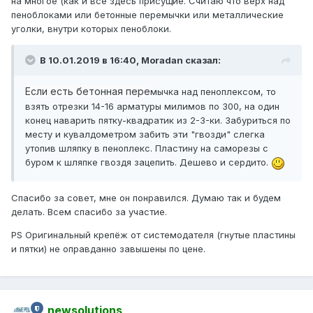
на многое (как и все здесь присущие. Считаю что верх над
пеноблоками или бетонные перемычки или металлические
уголки, внутри которых пеноблоки.
В 10.01.2019 в 16:40,
Moradan
сказал:
Если есть бетонная пере
мычка над пеноплексом, то
взять отрезки 14-16 арматуры милимов по 300, на один
конец наварить пятку-квадратик из 2-3-ки. Забуриться по
месту и кувалдометром забить эти "гвозди" слегка
утопив шляпку в пеноплекс. Пластину на саморезы с
буром к шляпке гвоздя зацепить. Дешево и сердито.
Спасибо за совет, мне он понравился. Думаю так и будем
делать. Всем спасибо за участие.
PS Оригинальный крепёж от системодателя (гнутые пластины
и пятки) не оправданно завышены по цене.
newsolutions