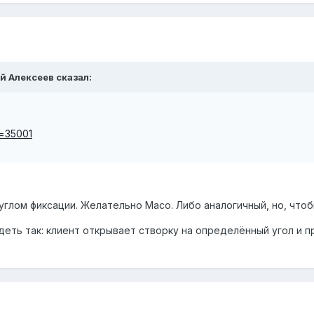
ей Алексеев сказал:
c=35001
углом фиксации. Желательно Масо. Либо аналогичный, но, что
еть так: клиент открывает створку на определённый угол и п