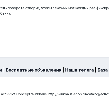
ель поворота створки, чтобы заказчик мог каждый раз фикси
ебёнка.
и
|
Бесплатные объявления
|
Наша телега
|
База
ivPilot Concept Winkhaus .http://winkhaus-shop.ru/catalog/activpi