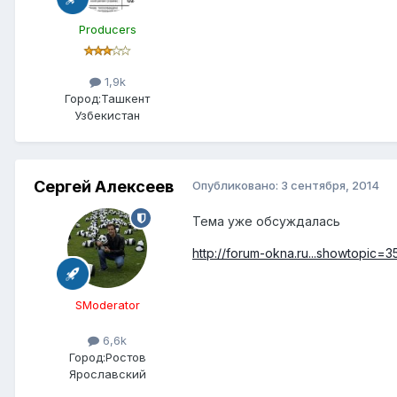
Producers
1,9k
Город:
Ташкент
Узбекистан
Сергей Алексеев
Опубликовано:
3 сентября, 2014
Тема уже обсуждалась
http://forum-okna.ru...showtopic=3
SModerator
6,6k
Город:
Ростов
Ярославский