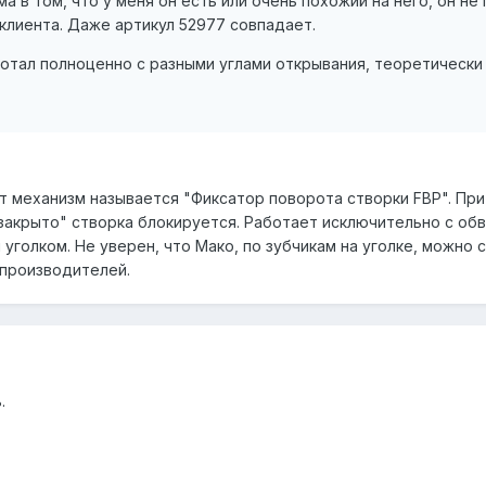
а в том, что у меня он есть или очень похожий на него, он не
клиента. Даже артикул 52977 совпадает.
отал полноценно с разными углами открывания, теоретически
от механизм называется "Фиксатор поворота створки FBP". При
акрыто" створка блокируется. Работает исключительно с обвя
 уголком. Не уверен, что Мако, по зубчикам на уголке, можно
х производителей.
.