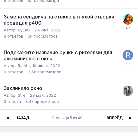
6
ответов
5,4k
просмотра
Замена сендвича на стекло в глухой створки
проведал р400
Автор:
Рушан
,
17 июня, 2022
8
ответов
5k
просмотров
Подскажите название ручки с ригелями для
алюминиевого окна
Автор:
Rjcnbr
,
10 июня, 2022
0
ответов
2,6k
просмотров
Заклинило окно
Автор:
Strell
,
29 мая, 2022
3
ответа
3,4k
просмотров
НАЗАД
Страница 5 из 49
ВПЕРЁД