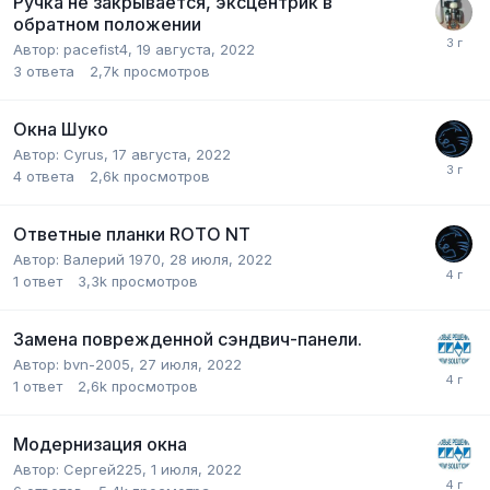
Ручка не закрывается, эксцентрик в
обратном положении
Автор:
pacefist4
,
19 августа, 2022
3
ответа
2,7k
просмотров
Окна Шуко
Автор:
Cyrus
,
17 августа, 2022
4
ответа
2,6k
просмотров
Ответные планки ROTO NT
Автор:
Валерий 1970
,
28 июля, 2022
1
ответ
3,3k
просмотров
Замена поврежденной сэндвич-панели.
Автор:
bvn-2005
,
27 июля, 2022
1
ответ
2,6k
просмотров
Модернизация окна
Автор:
Сергей225
,
1 июля, 2022