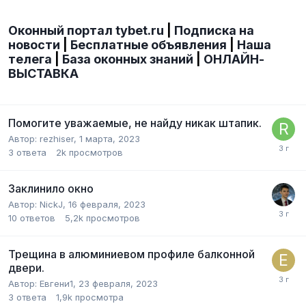
Оконный портал tybet.ru
|
Подписка на
новости
|
Бесплатные объявления
|
Наша
телега
|
База оконных знаний
|
ОНЛАЙН-
ВЫСТАВКА
Помогите уважаемые, не найду никак штапик.
Автор:
rezhiser
,
1 марта, 2023
3
ответа
2k
просмотров
Заклинило окно
Автор:
NickJ
,
16 февраля, 2023
10
ответов
5,2k
просмотров
Трещина в алюминиевом профиле балконной
двери.
Автор:
Евгени1
,
23 февраля, 2023
3
ответа
1,9k
просмотра