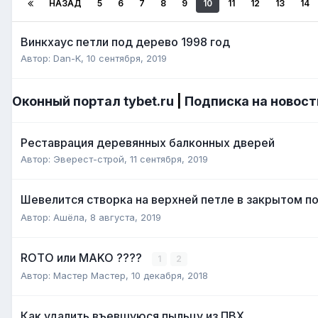
НАЗАД
5
6
7
8
9
10
11
12
13
14
Винкхаус петли под дерево 1998 год
Автор:
Dan-K
,
10 сентября, 2019
Оконный портал tybet.ru
|
Подписка на новост
Реставрация деревянных балконных дверей
Автор:
Эверест-строй
,
11 сентября, 2019
Шевелится створка на верхней петле в закрытом 
Автор:
Ашёла
,
8 августа, 2019
ROTO или MAKO ????
1
2
Автор:
Мастер Мастер
,
10 декабря, 2018
Как удалить въевшуюся пыльцу из ПВХ