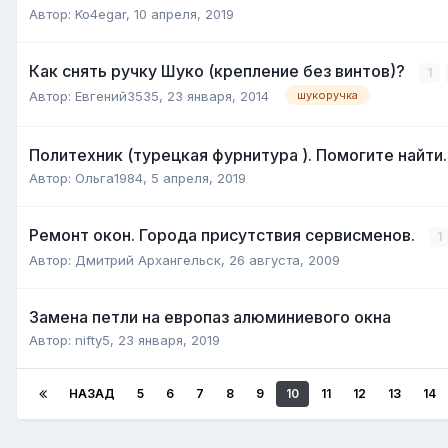
Автор:
Ko4egar
,
10 апреля, 2019
Как снять ручку Шуко (крепление без винтов)?
1
Автор:
Евгений3535
,
23 января, 2014
шукоручка
Политехник (турецкая фурнитура ). Помогите найти.
Автор:
Ольга1984
,
5 апреля, 2019
Ремонт окон. Города присутствия сервисменов.
1
Автор:
Дмитрий Архангельск
,
26 августа, 2009
Замена петли на европаз алюминиевого окна
Автор:
nifty5
,
23 января, 2019
НАЗАД
5
6
7
8
9
10
11
12
13
14