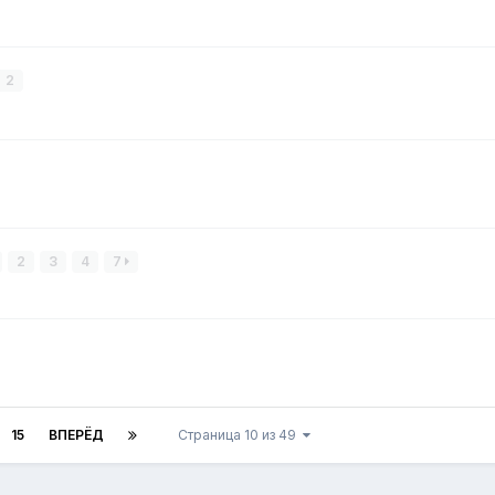
2
2
3
4
7
15
ВПЕРЁД
Страница 10 из 49