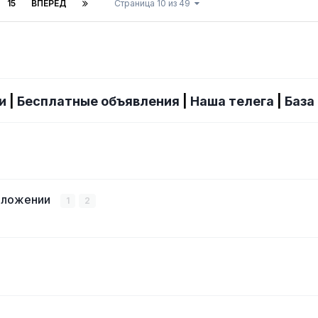
15
ВПЕРЁД
Страница 10 из 49
и
|
Бесплатные объявления
|
Наша телега
|
База
положении
1
2