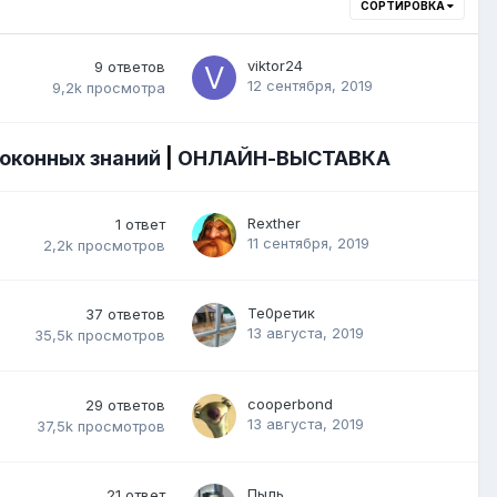
СОРТИРОВКА
viktor24
9
ответов
12 сентября, 2019
9,2k
просмотра
 оконных знаний
|
ОНЛАЙН-ВЫСТАВКА
Rexther
1
ответ
11 сентября, 2019
2,2k
просмотров
Те0ретик
37
ответов
13 августа, 2019
35,5k
просмотров
cooperbond
29
ответов
13 августа, 2019
37,5k
просмотров
Пыль
21
ответ