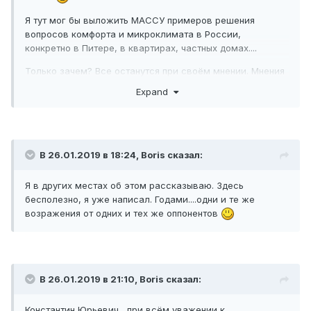
Я тут мог бы выложить МАССУ примеров решения
вопросов комфорта и микроклимата в России,
конкретно в Питере, в квартирах, частных домах....
Только зачем? Все останутся при своём мнении. Мнения
ваши я знаю давно. Вы моё тоже знаете.
Expand
В 26.01.2019 в 18:24,
Boris
сказал:
Я в других местах об этом рассказываю. Здесь
бесполезно, я уже написал. Годами....одни и те же
возражения от одних и тех же оппонентов
В 26.01.2019 в 21:10,
Boris
сказал:
Константин Юрьевич, при всём уважении к