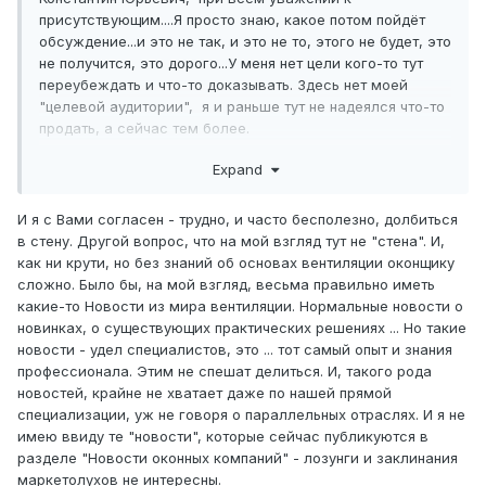
присутствующим....Я просто знаю, какое потом пойдёт
обсуждение...и это не так, и это не то, этого не будет, это
не получится, это дорого...У меня нет цели кого-то тут
переубеждать и что-то доказывать. Здесь нет моей
"целевой аудитории", я и раньше тут не надеялся что-то
продать, а сейчас тем более.
Писать подробно интересно, когда тебя читает много
Expand
человек. У меня контракты с ITE и НOUZZ. В первом
случае ЦА - это фирмы, во втором - частники. Статьи
И я с Вами согласен - трудно, и часто бесполезно, долбиться
читают десятки и сотни тысяч человек, много
в стену. Другой вопрос, что на мой взгляд тут не "стена". И,
комментариев. Главное, стиль общения другой. Человек
как ни крути, но без знаний об основах вентиляции оконщику
прочитал статью по теме, остался вопрос. Обычно я
сложно. Было бы, на мой взгляд, весьма правильно иметь
пишу так, чтобы вопросов не оставалось. Но иногда
какие-то Новости из мира вентиляции. Нормальные новости о
вопросы задают. Отвечаю. Повторно уже не задают. А на
новинках, о существующих практических решениях ... Но такие
ТИБЕТе? Стоит ответить, и понеслось...."Рубка" до
новости - удел специалистов, это ... тот самый опыт и знания
последнего....днями....неделями....месяцами...Главное -
профессионала. Этим не спешат делиться. И, такого рода
чтобы за тобой последнее слово осталось
Раньше я
новостей, крайне не хватает даже по нашей прямой
сам также здесь писал....на полгодика дебаты с
специализации, уж не говоря о параллельных отраслях. И я не
ТЕХНОЛОГОМ и НИКОЛАЕМ Р, на месяц с
имею ввиду те "новости", которые сейчас публикуются в
ВИКТОРИЕЙ...Это раньше....А сейчас надоело....
разделе "Новости оконных компаний" - лозунги и заклинания
маркетолухов не интересны.
Спокойной ночи