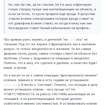
Но, как-бы так, да не совсем. Ну я в цеху отфрезерую
голую створку лучше чем вентиляционщик на объекте, а
если на поток, то кусок профиля ещё проще. Я допустим
ставлю всякие электрозамки которые вроде ставят те
кто домофоны всякие ставят, но когда я вижу как они
безсердечно ставят белый кабельканал на профиль...
Про кривые руки, неумех, и деятелей "на
отъеб
ись" не
говорим. Под тот же Аэреко отфрезеровать паз в наплавах
вопрос-то только аккуратности и желания. Те же самые
дверные петли, ручки, замки столяры ставят на объекте без
проблем, стонов о трудоемкости операции и аккуратно.
Понятно, что в цеху это сделать и удобнее, и качество будет
выше, и проще.
Но я писал-то не о самой операции "фрезеровки/установки"
клапана. (именно в этом и есть годами не услышанное
адептами
). Я писал о "системе". Понятно, что оконщик в цеху
может установить клапан - чего проще-то? Но
ОТВЕТСТВЕННОСТЬ за работу СИСТЕМЫ вентиляции не на
оконщике, а на вентиляционщике. Который должен
озаботиться именно системностью. И устанавливать клапан