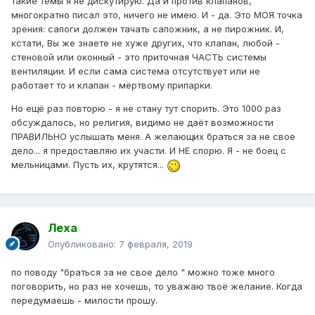
такие темы я не дискутирую. Да и против клапанов,
многократно писал это, ничего не имею. И - да. Это МОЯ точка
зрения: сапоги должен тачать сапожник, а не пирожник. И,
кстати, Вы же знаете не хуже других, что клапан, любой -
стеновой или оконный - это приточная ЧАСТЬ системы
вентиляции. И если сама система отсутствует или не
работает то и клапан - мёртвому припарки.
Но ещё раз повторю - я не стану тут спорить. Это 1000 раз
обсуждалось, но религия, видимо не даёт возможности
ПРАВИЛЬНО услышать меня. А желающих браться за не свое
дело... я предоставляю их участи. И НЕ спорю. Я - не боец с
мельницами. Пусть их, крутятся...
Леха
Опубликовано:
7 февраля, 2019
по поводу "браться за не свое дело " можно тоже много
поговорить, но раз не хочешь, то уважаю твоё желание. Когда
передумаешь - милости прошу.