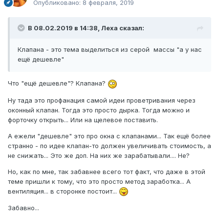
Опубликовано:
8 февраля, 2019
В 08.02.2019 в 14:38,
Леха
сказал:
Клапана
-
это тема выделиться из серой массы "а у нас
ещё дешевле"
Что "ещё дешевле"? Клапана?
Ну тада это профанация самой идеи проветривания через
оконный клапан. Тогда это просто дырка. Тогда можно и
форточку открыть... Или на щелевое поставить.
А ежели "дешевле" это про окна с клапанами... Так ещё более
странно - по идее клапан-то должен увеличивать стоимость, а
не снижать... Это же доп. На них же зарабатывали.... Не?
Но, как по мне, так забавнее всего тот факт, что даже в этой
теме пришли к тому, что это просто метод заработка... А
вентиляция... в сторонке постоит...
Забавно...