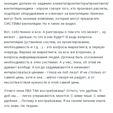
оконщик должен по заданию клиента/архитектора/проектанта/
вентиляционщика - короче говоря того, кто произвел расчеты,
подобрал оборудование и отвечает за вентиляцию. Конечно
могут быть оконные компании, которые могут предлагать
СИСТЕМЫ вентиляции. Но я таких не видел.
Вот, собственно и все. А разговоры о том кто что может ... ну
может ... дальше-то что и как будет? И ведь вопросы
вентиляции (установки систем, их проектирование,
необходимость и т.д. ...) - это вопросы маркетинга, в первую
очередь. Вернее не маркетинга, он все же вторичен, а
вопросы информирования людей. Должна быть осознанная
необходимость в этих системах. А у нас, пока, об этом не
думают вообще. А когда задумываются и начинают
интересоваться ценами - глаза на лоб лезут. И не столько от
самой цены, хотя и она ... мягко говоря не радует, а от
несоответствия нужности и этой самой цены.
Отчего окна ПВХ ТАК востребованы? Оттого, что удобны. У-
доб-ны.... - легко открываются, моются. С ними тише. С ними
удобнее ... Потому и востребованы. Я на своем личном опыте
это знаю. Не теории.