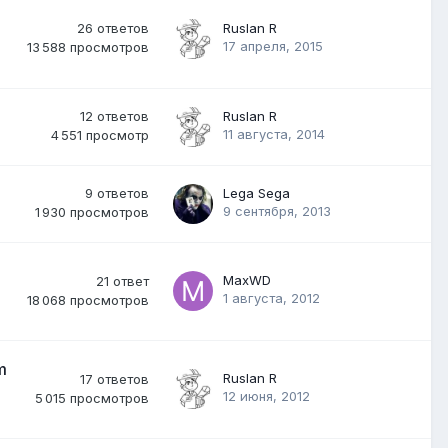
26
ответов
Ruslan R
17 апреля, 2015
13 588
просмотров
12
ответов
Ruslan R
11 августа, 2014
4 551
просмотр
9
ответов
Lega Sega
9 сентября, 2013
1 930
просмотров
MaxWD
21
ответ
1 августа, 2012
18 068
просмотров
m
Ruslan R
17
ответов
12 июня, 2012
5 015
просмотров