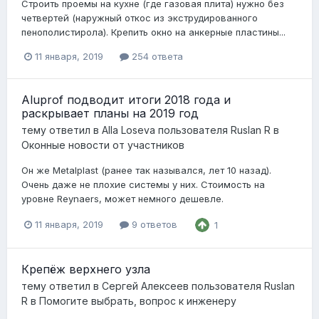
Строить проемы на кухне (где газовая плита) нужно без
четвертей (наружный откос из экструдированного
пенополистирола). Крепить окно на анкерные пластины...
11 января, 2019
254 ответа
Aluprof подводит итоги 2018 года и
раскрывает планы на 2019 год
тему ответил в
Alla Loseva
пользователя
Ruslan R
в
Оконные новости от участников
Он же Metalplast (ранее так назывался, лет 10 назад).
Очень даже не плохие системы у них. Стоимость на
уровне Reynaers, может немного дешевле.
11 января, 2019
9 ответов
1
Крепёж верхнего узла
тему ответил в
Сергей Алексеев
пользователя
Ruslan
R
в
Помогите выбрать, вопрос к инженеру