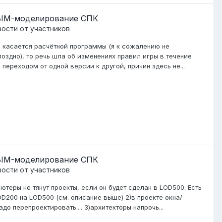
 BIM-моделирование СПК
ости от участников
то касается расчётной программы (я к сожалению не
оздно), то речь шла об изменениях правил игры в течение
переходом от одной версии к другой, причин здесь не...
 BIM-моделирование СПК
ости от участников
ьютеры не тянут проекты, если он будет сделан в LOD500. Есть
LOD200 на LOD500 (см. описание выше) 2)в проекте окна/
о перепроектировать.... 3)архитекторы напрочь...