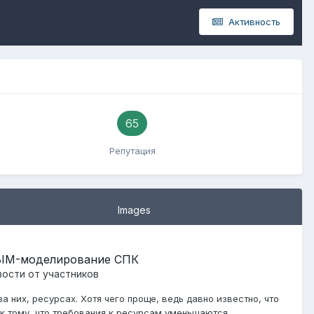
Активность
65
Репутация
Images
 BIM-моделирование СПК
ости от участников
а них, ресурсах. Хотя чего проще, ведь давно известно, что
 к тому, что требования к ресурсам уменьшаются