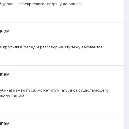
 уровень "прекрасного" подтяну до вашего...
илем
 профиля в фасад и разговор на эту тему закончится.
илем
убина) измениться, может отличаться от существующего.
около 100 мм.
илем