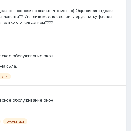
делают - совсем не значит, что можно) 2)красивая отделка
 конденсата?? Утеплить можно сделав вторую нитку фасада
с только с открыванием????
еское обслуживание окон
она была.
тура
еское обслуживание окон
фурнитура