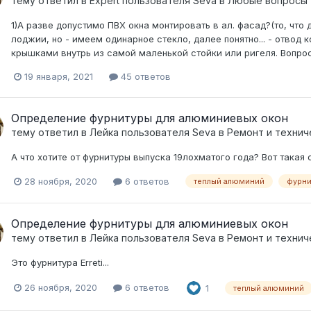
тему ответил в
Expert
пользователя
Seva
в
Любые вопросы
1)А разве допустимо ПВХ окна монтировать в ал. фасад?(то, что 
лоджии, но - имеем одинарное стекло, далее понятно... - отвод
крышками внутрь из самой маленькой стойки или ригеля. Вопро
19 января, 2021
45 ответов
Определение фурнитуры для алюминиевых окон
тему ответил в
Лейка
пользователя
Seva
в
Ремонт и технич
А что хотите от фурнитуры выпуска 19лохматого года? Вот такая 
28 ноября, 2020
6 ответов
теплый алюминий
фурни
Определение фурнитуры для алюминиевых окон
тему ответил в
Лейка
пользователя
Seva
в
Ремонт и технич
Это фурнитура Erreti...
26 ноября, 2020
6 ответов
1
теплый алюминий