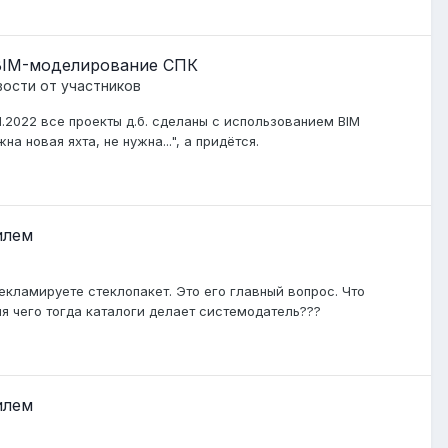
 BIM-моделирование СПК
ости от участников
01.2022 все проекты д.б. сделаны с использованием BIM
на новая яхта, не нужна...", а придётся.
илем
рекламируете стеклопакет. Это его главный вопрос. Что
ля чего тогда каталоги делает системодатель???
илем