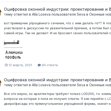
Оцифровка оконной индустрии: проектирование и
тему ответил в
Alla Loseva
пользователя
Seva
в
Оконные нов
вот примерчик упрощённого сечения, что с ним делать-то?? А ч
участвовал в дискуссии по уважительной причине, а потом был п
самой игры. Так не делают. И не бросают своих пользователей с 
12 марта, 2021
84 ответа
Оцифровка оконной индустрии: проектирование и
тему ответил в
Alla Loseva
пользователя
Seva
в
Оконные нов
Все это верно, но архитекторы требуют только LOD200, т.к. комп
вопросы на которые я пока не получил ответы. 1) как перейти с 
двери/фасады это прямоугольнички упрощённой формы, значит над