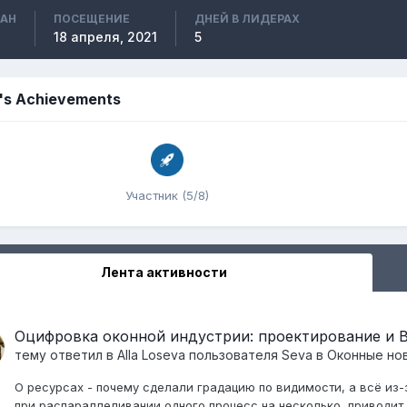
ВАН
ПОСЕЩЕНИЕ
ДНЕЙ В ЛИДЕРАХ
18 апреля, 2021
5
's Achievements
Участник (5/8)
Лента активности
Оцифровка оконной индустрии: проектирование и
тему ответил в
Alla Loseva
пользователя
Seva
в
Оконные нов
О ресурсах - почему сделали градацию по видимости, а всё из-з
при распараллеливании одного процесс на несколько, приводит