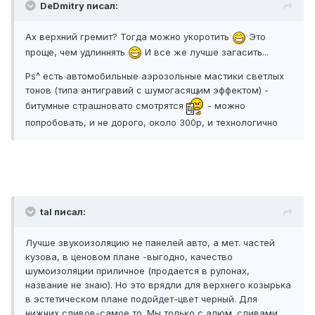
DeDmitry писал:
Ах верхний гремит? Тогда можно укоротить
Это
проще, чем удлиннять
И все же лучше загасить...
Ps^ есть автомобильные аэрозольные мастики светлых
тонов (типа антигравий с шумогасящим эффектом) -
битумные страшновато смотрятся
- можно
попробовать, и не дорого, около 300р, и технологично
tal писал:
Лучше звукоизоляцию не панелей авто, а мет. частей
кузова, в ценовом плане -выгодно, качество
шумоизоляции приличное (продается в рулонах,
название не знаю). Но это врядли для верхнего козырька
в эстетическом плане подойдет-цвет черный. Для
нижних сливов-самое то. Мы только с алюм. сливами