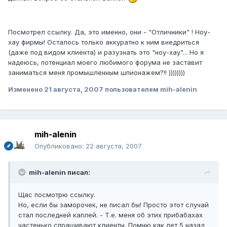
Посмотрел ссылку. Да, это именно, они - "Отличники" ! Ноу-
хау фирмы! Осталось только аккуратно к ним внедриться
(даже под видом клиента) и разузнать это "ноу-хау"... Но я
надеюсь, потенциал моего любимого форума не заставит
заниматься меня промышленным шпионажем?!! ))))))))
Изменено
21 августа, 2007
пользователем mih-alenin
mih-alenin
Опубликовано:
22 августа, 2007
mih-alenin писал:
Щас посмотрю ссылку.
Но, если бы заморочек, не писал бы! Просто этот случай
стал последней каплей. - Т.е. меня об этих прибабахах
частенько спрашивают клиенты. Помню как лет 5 назад