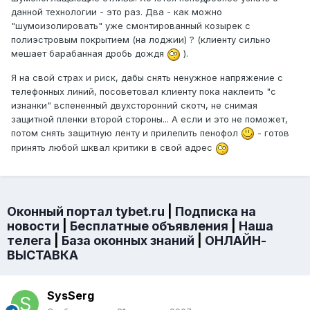
данной технологии - это раз. Два - как можно
"шумоизолировать" уже смонтированный козырек с
полиэстровым покрытием (на лоджии) ? (клиенту сильно
мешает барабанная дробь дождя
).
Я на свой страх и риск, дабы снять ненужное напряжение с
телефонных линий, посоветовал клиенту пока наклеить "с
изнанки" вспененный двухсторонний скотч, не снимая
защитной пленки второй стороны... А если и это не поможет,
потом снять защитную ленту и прилепить пенофол
- готов
принять любой шквал критики в свой адрес
Оконный портал tybet.ru
|
Подписка на
новости
|
Бесплатные объявления
|
Наша
телега
|
База оконных знаний
|
ОНЛАЙН-
ВЫСТАВКА
SysSerg