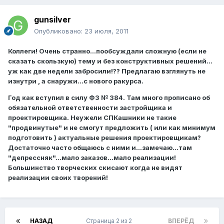
gunsilver
Опубликовано:
23 июля, 2011
Коллеги! Очень странно...пообсуждали сложную (если не
сказать скользкую) тему и без конструктивных решений...
уж как две недели забросили!?? Предлагаю взглянуть не
изнутри , а снаружи...с нового ракурса.
Год как вступил в силу ФЗ № 384. Там много прописано об
обязательной ответственности застройщика и
проектировщика. Неужели СПКашники не такие
"продвинутые" и не смогут предложить ( или как минимум
подготовить ) актуальные решения проектировщикам?
Достаточно часто общаюсь с ними и...замечаю...там
"депрессняк"...мало заказов...мало реализации!
Большинство творческих скисают когда не видят
реализации своих творений!
НАЗАД
Страница 2 из 2
ВПЕРЁД