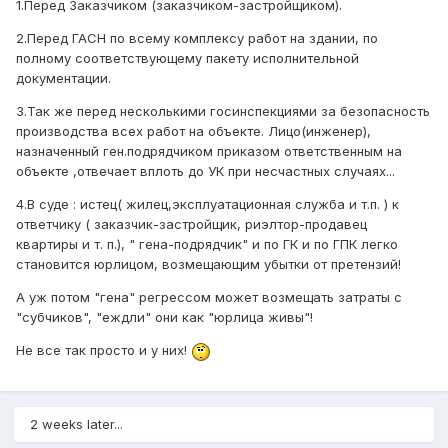
1.Перед Заказчиком (заказчиком-застройщиком).
2.Перед ГАСН по всему комплексу работ на здании, по
полному соответствующему пакету исполнительной
документации.
3.Так же перед несколькими госинспекциями за безопасность
производства всех работ на объекте. Лицо(инженер),
назначенный ген.подрядчиком приказом ответственным на
объекте ,отвечает вплоть до УК при несчастных случаях...
4.В суде : истец( жилец,эксплуатационная служба и т.п. ) к
ответчику ( заказчик-застройщик, риэлтор-продавец
квартиры и т. п.), " гена-подрядчик" и по ГК и по ГПК легко
становится юрлицом, возмещающим убытки от претензий!
А уж потом "гена" регрессом может возмещать затраты с
"субчиков", "еждли" они как "юрлица живы"!
Не все так просто и у них!
2 weeks later...