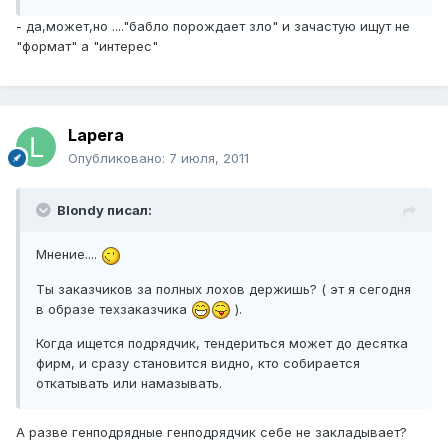
- да,может,но ...."бабло порождает зло" и зачастую ищут не
"формат" а "интерес"
Lapera
Опубликовано:
7 июля, 2011
Blondy писал:
Мнение....
Ты заказчиков за полных лохов держишь? ( эт я сегодня
в образе техзаказчика
).
Когда ищется подрядчик, тендериться может до десятка
фирм, и сразу становится видно, кто собирается
откатывать или намазывать.
А разве генподрядные генподрядчик себе не закладывает?