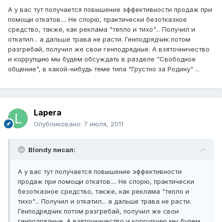
А у вас тут получается повышение эффективности продаж при
помощи откатов.... Не спорю, практически безотказное
средство, также, как реклама "тепло и тихо"... Получил и
откатил... а дальше трава не расти. Генподрядчик потом
разгребай, получил же свои генподрядные. А взяточничество
и коррупцию мы будем обсуждать в разделе "Свободное
общение", в какой-нибудь теме типа "Грустно за Родину" ...
Lapera
Опубликовано:
7 июля, 2011
Blondy писал:
А у вас тут получается повышение эффективности
продаж при помощи откатов.... Не спорю, практически
безотказное средство, также, как реклама "тепло и
тихо"... Получил и откатил... а дальше трава не расти.
Генподрядчик потом разгребай, получил же свои
генподрядные. А взяточничество и коррупцию мы будем