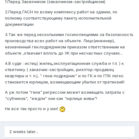
1.Перед Заказчиком (заказчиком-застройщиком).
2.Перед ГАСН по всему комплексу работ на здании, по
полному соответствующему пакету исполнительной
документации.
3.Так же перед несколькими госинспекциями за безопасность
производства всех работ на объекте. Лицо(инженер),
назначенный ген.подрядчиком приказом ответственным на
объекте ,отвечает вплоть до УК при несчастных случаях...
4.В суде : истец( жилец,эксплуатационная служба и т.п. ) к
ответчику ( заказчик-застройщик, риэлтор-продавец
квартиры и т. п.), " гена-подрядчик" и по ГК и по ГПК легко
становится юрлицом, возмещающим убытки от претензий!
А уж потом "гена" регрессом может возмещать затраты с
"субчиков", "еждли" они как "юрлица живы"!
Не все так просто и у них!
2 weeks later...