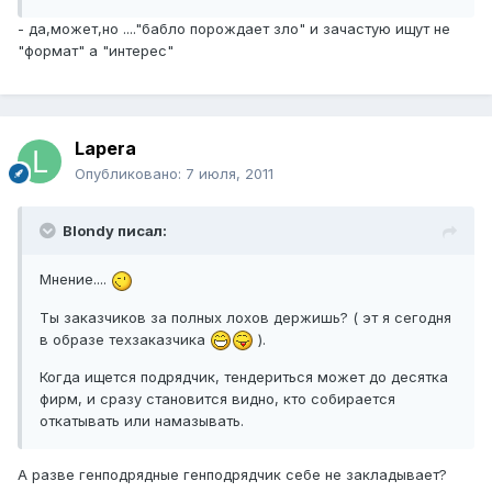
- да,может,но ...."бабло порождает зло" и зачастую ищут не
"формат" а "интерес"
Lapera
Опубликовано:
7 июля, 2011
Blondy писал:
Мнение....
Ты заказчиков за полных лохов держишь? ( эт я сегодня
в образе техзаказчика
).
Когда ищется подрядчик, тендериться может до десятка
фирм, и сразу становится видно, кто собирается
откатывать или намазывать.
А разве генподрядные генподрядчик себе не закладывает?