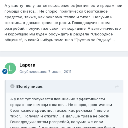
А у вас тут получается повышение эффективности продаж при
помощи откатов.... Не спорю, практически безотказное
средство, также, как реклама "тепло и тихо"... Получил и
откатил... а дальше трава не расти. Генподрядчик потом
разгребай, получил же свои генподрядные. А взяточничество
и коррупцию мы будем обсуждать в разделе "Свободное
общение", в какой-нибудь теме типа "Грустно за Родину" ...
Lapera
Опубликовано:
7 июля, 2011
Blondy писал:
А у вас тут получается повышение эффективности
продаж при помощи откатов.... Не спорю, практически
безотказное средство, также, как реклама "тепло и
тихо"... Получил и откатил... а дальше трава не расти.
Генподрядчик потом разгребай, получил же свои
генподрядные. А взяточничество и коррупцию мы будем