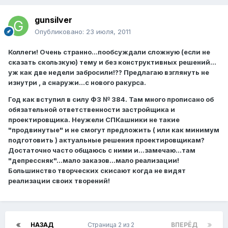
gunsilver
Опубликовано:
23 июля, 2011
Коллеги! Очень странно...пообсуждали сложную (если не
сказать скользкую) тему и без конструктивных решений...
уж как две недели забросили!?? Предлагаю взглянуть не
изнутри , а снаружи...с нового ракурса.
Год как вступил в силу ФЗ № 384. Там много прописано об
обязательной ответственности застройщика и
проектировщика. Неужели СПКашники не такие
"продвинутые" и не смогут предложить ( или как минимум
подготовить ) актуальные решения проектировщикам?
Достаточно часто общаюсь с ними и...замечаю...там
"депрессняк"...мало заказов...мало реализации!
Большинство творческих скисают когда не видят
реализации своих творений!
НАЗАД
Страница 2 из 2
ВПЕРЁД