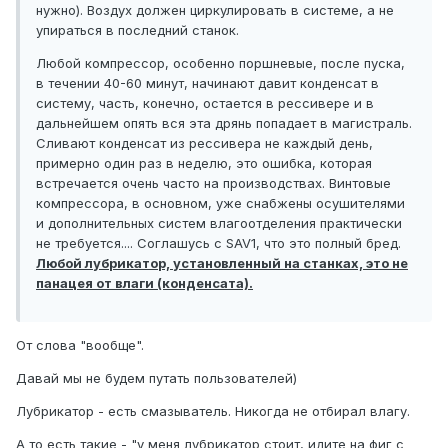
нужно). Воздух должен циркулировать в системе, а не
упираться в последний станок.
Любой компрессор, особенно поршневые, после пуска,
в течении 40-60 минут, начинают давит конденсат в
систему, часть, конечно, остается в рессивере и в
дальнейшем опять вся эта дрянь попадает в магистраль.
Сливают конденсат из рессивера не каждый день,
примерно один раз в неделю, это ошибка, которая
встречается очень часто на производствах. Винтовые
компрессора, в основном, уже снабжены осушителями
и дополнительных систем влагоотделения практически
не требуется.... Соглашусь с SAV1, что это полный бред.
Любой лубрикатор, установленный на станках, это не
панацея от влаги (конденсата).
От слова "вообще".
Давай мы не будем путать пользователей)
Лубрикатор - есть смазыватель. Никогда не отбирал влагу.
А то есть такие - "у меня лубрикатор стоит, идите на фиг с