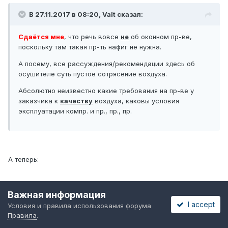
В 27.11.2017 в 08:20, Valt сказал:
Сдаётся мне
, что речь вовсе
не
об оконном пр-ве,
поскольку там такая пр-ть нафиг не нужна.
А посему, все рассуждения/рекомендации здесь об
осушителе суть пустое сотрясение воздуха.
Абсолютно неизвестно какие требования на пр-ве у
заказчика к
качеству
воздуха, каковы условия
эксплуатации компр. и пр., пр., пр.
А теперь:
Важная информация
В 28.11.2017 в 09:02, ART сказал:
I accept
Условия и правила использования форума
Правила
.
...за базар надо хоть немного отвечать.