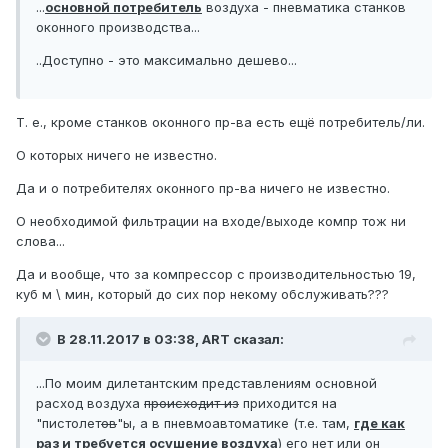
...
основной потребитель
воздуха - пневматика станков
оконного производства...
..Доступно - это максимально дешево...
Т. е., кроме станков оконного пр-ва есть ещё потребитель/ли.
О которых ничего не известно.
Да и о потребителях оконного пр-ва ничего не известно.
О необходимой фильтрации на входе/выходе компр тож ни
слова...
Да и вообще, что за компрессор с производительностью 19,
куб м \ мин, который до сих пор некому обслуживать???
В 28.11.2017 в 03:38, ART сказал:
...По моим дилетантским представлениям основной
расход воздуха
происходит из
приходится на
"пистолет
ов
"ы, а в пневмоавтоматике (т.е. там,
где как
раз и требуется осушение воздуха
) его нет или он