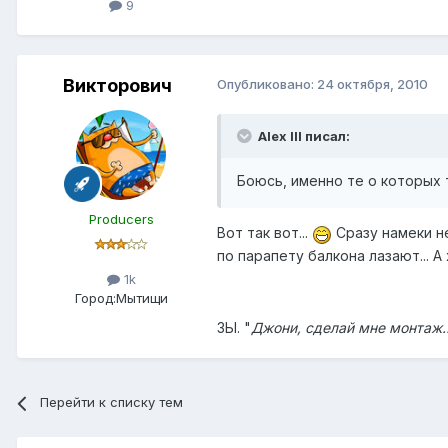
9
Викторович
Опубликовано:
24 октября, 2010
Alex IlI писал:
Боюсь, именно те о которых 
Producers
Вот так вот...
Сразу намеки н
по парапету балкона лазают... А
1k
Город:
Мытищи
ЗЫ. "
Джони, сделай мне монтаж..
Перейти к списку тем