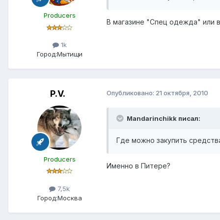
Producers
В магазине "Спец одежда" или в 
1k
Город:
Мытищи
P.V.
Опубликовано:
21 октября, 2010
Mandarinchikk писал:
Где можно закупить средств
Producers
Именно в Питере?
7,5k
Город:
Москва