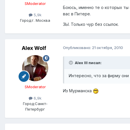
SModerator
Боюсь, именно те о которых ты
вас в Питере.
5,9k
Город:
г. Москва
ЗЫ. Только чур без ссылок.
Alex Wolf
Опубликовано:
21 октября, 2010
Alex IlI писал:
Интересно, что за фирму они 
SModerator
Из Мурманска
6,9k
Город:
Санкт-
Петербург