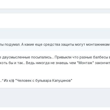
ты подумал. А какие еще средства защиты могут монтажникам
е двусмысленные посыпались... Привыкли что разные балбесы
 хоть бы и так... Ведь никогда не знаешь чем "Монтаж" закончит
."
Из к/ф "Человек с бульвара Капуцинов"