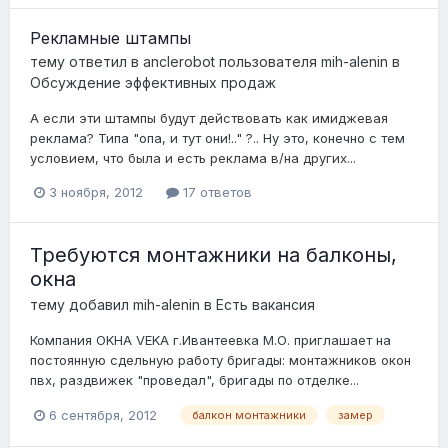
Рекламные штампы
тему ответил в
anclerobot
пользователя
mih-alenin
в
Обсуждение эффективных продаж
А если эти штампы будут действовать как имиджевая
реклама? Типа "опа, и тут они!.." ?.. Ну это, конечно с тем
условием, что была и есть реклама в/на других...
3 ноября, 2012
17 ответов
Требуются монтажники на балконы,
окна
тему добавил
mih-alenin
в
Есть вакансия
Компания OKHA VEKA г.Ивантеевка М.О. приглашает на
постоянную сдельную работу бригады: монтажников окон
пвх, раздвижек "проведал", бригады по отделке...
6 сентября, 2012
балкон монтажники
замер