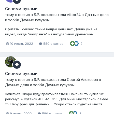
Своими руками
тему ответил в
S.P.
пользователя
viktor24
в
Дачные дела
и хобби Дачные кулуары
Офигеть... сейчас таким вещам цены нет. Давно уже не
видел, когда "внутрянка" из натуральной древесины.
10 июля, 2022
580 ответов
2
Своими руками
тему ответил в
S.P.
пользователя
Сергей Алексеев
в
Дачные дела и хобби Дачные кулуары
Зачётно!!! Скоро буду практиковаться. Наконец то купил 2в1
рейсмус + фуганок JET JPT 310. Для мини мастерской самое
то. Пару фрез для филенки.... Скоро станок будет на месте...
9 июля, 2022
580 ответов
3