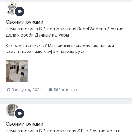
Своими руками
тему ответил в
S.P.
пользователя
RobotWerter
в
Дачные
дела и хобби Дачные кулуары
Как вам такая кухня? Материалы лдсп, мды, акриловый
камень, пара чаше ккофе и прямые руки.
3 августа, 2024
580 ответов
Своими руками
тему ответил в
S.P.
пользователя
S.P.
в
Дачные дела и