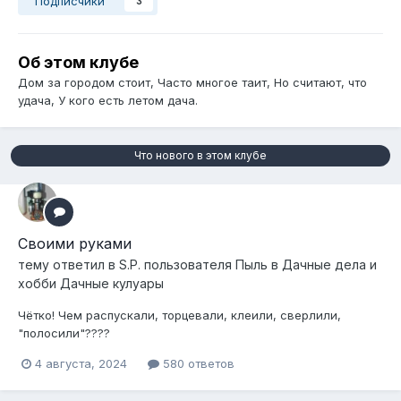
Подписчики
3
Об этом клубе
Дом за городом стоит, Часто многое таит, Но считают, что
удача, У кого есть летом дача.
Что нового в этом клубе
Своими руками
тему ответил в
S.P.
пользователя
Пыль
в
Дачные дела и
хобби Дачные кулуары
Чëтко! Чем распускали, торцевали, клеили, сверлили,
"полосили"????
4 августа, 2024
580 ответов