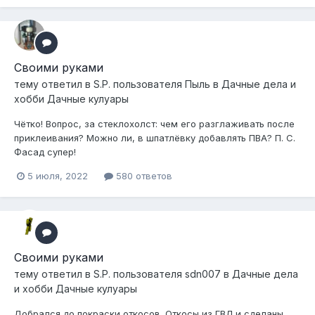
Своими руками
тему ответил в
S.P.
пользователя
Пыль
в
Дачные дела и
хобби Дачные кулуары
Чëтко! Вопрос, за стеклохолст: чем его разглаживать после
приклеивания? Можно ли, в шпатлëвку добавлять ПВА? П. С.
Фасад супер!
5 июля, 2022
580 ответов
Своими руками
тему ответил в
S.P.
пользователя
sdn007
в
Дачные дела
и хобби Дачные кулуары
Добрался до покраски откосов. Откосы из ГВЛ и сделаны