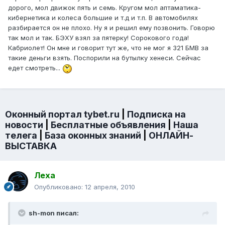
дорого, мол движок пять и семь. Кругом мол аптаматика-
кибернетика и колеса большие и т.д и т.п. В автомобилях
разбирается он не плохо. Ну я и решил ему позвонить. Говорю
так мол и так. БЭХУ взял за пятерку! Сорокового года!
Кабриолет! Он мне и говорит тут же, что не мог я 321 БМВ за
такие деньги взять. Поспорили на бутылку хенеси. Сейчас
едет смотреть...
Оконный портал tybet.ru
|
Подписка на
новости
|
Бесплатные объявления
|
Наша
телега
|
База оконных знаний
|
ОНЛАЙН-
ВЫСТАВКА
Леха
Опубликовано:
12 апреля, 2010
sh-mon писал: