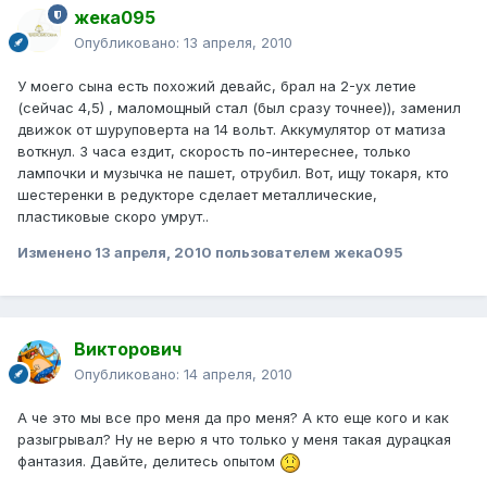
жека095
Опубликовано:
13 апреля, 2010
У моего сына есть похожий девайс, брал на 2-ух летие
(сейчас 4,5) , маломощный стал (был сразу точнее)), заменил
движок от шуруповерта на 14 вольт. Аккумулятор от матиза
воткнул. 3 часа ездит, скорость по-интереснее, только
лампочки и музычка не пашет, отрубил. Вот, ищу токаря, кто
шестеренки в редукторе сделает металлические,
пластиковые скоро умрут..
Изменено
13 апреля, 2010
пользователем жека095
Викторович
Опубликовано:
14 апреля, 2010
А че это мы все про меня да про меня? А кто еще кого и как
разыгрывал? Ну не верю я что только у меня такая дурацкая
фантазия. Давйте, делитесь опытом