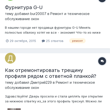
Фурнитура G-U
тему добавил
bur20007
в
Ремонт и техническое
обслуживание окон
В нашем городе нет продавца фурнитуры G-U Менять
полностью обвязку хотят не все - экономят Что-то из ниже
перечисленного может подойти (по "зубчикам"): Масо
29 октября, 2015
25 ответов
ремонт
Зигения Фаворит Интерника Форнакс Винкхаус Пропилот ВХС
Резе (ESSE V.5) ESSE V.3 (TTS) на замену G-U?
Как отремонтировать трещину
профиля рядом с ответной планкой?
тему добавил
Дмитрий229
в
Ремонт и техническое
обслуживание окон
Здравствуйте! Дверь просела и стала цеплять при открытии
за нижнюю ответку из_за этого профиль треснул. Можно ли
отремонтировать?