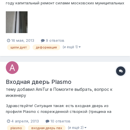
году капитальный ремонт силами московских муниципальных
служб и установлены пластиковые окна. Бренд
стеклопакетов не знаю, может быть, спецы определят по
фото. Предполагался внутренний ремонт квартиры, но вышла
задержка на год. Зимой я туда пр...
16 мая, 2013
9 ответов
(и ещё 1)
щели дует
деформация
Входная дверь Plasmo
тему добавил
AmiTur
в
Помогите выбрать, вопрос к
инженеру
Здравствуйте! Ситуация такая: есть входная дверь из
профиля Plasmo с поврежденной створкой (трещина на
пластике). Необходимо заменить створку двери. В Санкт-
4 апреля, 2013
10 ответов
Петербурге я не нашел компаний, которые занимаются этим
(и ещё 2)
plasmo
входная дверь пвх
профилем. Так же, я не нашел официального сайта Plasmo.