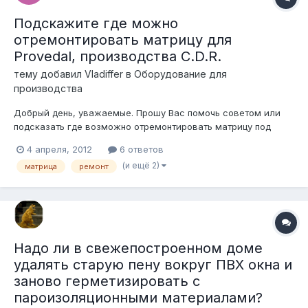
Подскажите где можно
отремонтировать матрицу для
Provedal, производства C.D.R.
тему добавил
Vladiffer
в
Оборудование для
производства
Добрый день, уважаемые. Прошу Вас помочь советом или
подсказать где возможно отремонтировать матрицу под
Provedal, производства C.D.R. ?! Буду также благодарен, если
4 апреля, 2012
6 ответов
подскажете, где можно найти комплектующие для сей
(и ещё 2)
матрица
ремонт
матрицы Заранее благодарю !!
Надо ли в свежепостроенном доме
удалять старую пену вокруг ПВХ окна и
заново герметизировать с
пароизоляционными материалами?