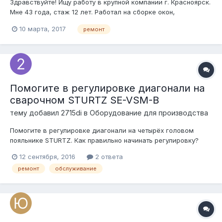
Здравствуйте! Ищу работу в крупной компании г. Красноярск.
Мне 43 года, стаж 12 лет. Работал на сборке окон,
монтажником (стройка, частники). От предприятия проходил
10 марта, 2017
ремонт
курсы повышения квалификации в 2008г. (свидетельство о
квалификационной аттестации). С 2010г работаю по
рекламациям. Осуществляю ре...
Помогите в регулировке диагонали на
сварочном STURTZ SE-VSM-B
тему добавил
2715di
в
Оборудование для производства
Помогите в регулировке диагонали на четырёх головом
пояльнике STURTZ. Как правильно начинать регулировку?
12 сентября, 2016
2 ответа
ремонт
обслуживание