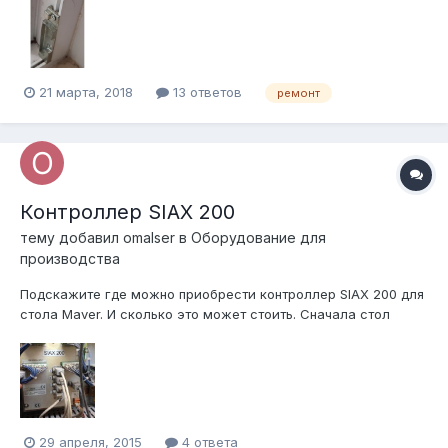
21 марта, 2018
13 ответов
ремонт
Контроллер SIAX 200
тему добавил
omalser
в
Оборудование для
производства
Подскажите где можно приобрести контроллер SIAX 200 для
стола Maver. И сколько это может стоить. Сначала стол
отказался принимать раскрои по одному COM порту, теперь
начинает глючить периодически и со вторым. P.S. Еще
интересует вопрос куда обращаться по запчастям на Maver?
ИМСА не отвечает на п...
29 апреля, 2015
4 ответа