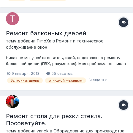
Вообще, какой-то "китайский по...
Ремонт балконных дверей
тему добавил
TimoXa
в
Ремонт и техническое
обслуживание окон
Никак не могу найти советов, идей, подсказок по ремонту
балконной двери (ПВХ, разумеется). Моя проблема возникла
четыре дня назад (после четырехлетней эксплуатации
9 января, 2013
55 ответов
стеклопакетов) и заключается в том, что дверь стала плохо
(и ещё 1)
балконная дверь
откидной механизм
закрываться и открываться. Заедание происходит в
наружном нижнем углу двери (у...
Ремонт стола для резки стекла.
Посоветуйте.
тему добавил
vanek
в
Оборудование для производства