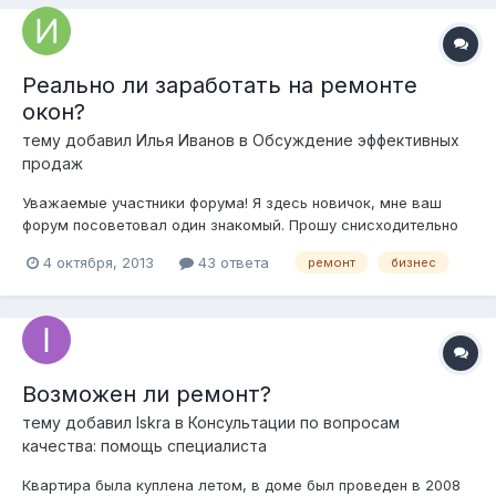
Реально ли заработать на ремонте
окон?
тему добавил
Илья Иванов
в
Обсуждение эффективных
продаж
Уважаемые участники форума! Я здесь новичок, мне ваш
форум посоветовал один знакомый. Прошу снисходительно
отнестись ко мне и моему пусть и глупому вопросу: Реально
4 октября, 2013
43 ответа
ремонт
бизнес
ли зарабатывать на ремонте окон?
Возможен ли ремонт?
тему добавил
Iskra
в
Консультации по вопросам
качества: помощь специалиста
Квартира была куплена летом, в доме был проведен в 2008