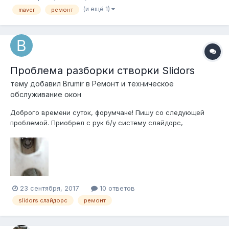
(и ещё 1)
maver
ремонт
Проблема разборки створки Slidors
тему добавил
Brumir
в
Ремонт и техническое
обслуживание окон
Доброго времени суток, форумчане! Пишу со следующей
проблемой. Приобрел с рук б/у систему слайдорс,
состоящую из четырёх створок, в каждой одно стекло. И всё
бы хорошо, но в процессе установки не до конца
исправленная криворукость дала о себе знать, и я разбил
стекло в одной из створок. Расстроился...
23 сентября, 2017
10 ответов
slidors слайдорс
ремонт