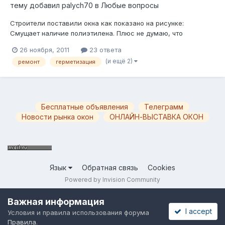
тему добавил
palych70
в
Любые вопросы
Строители поставили окна как показано на рисунке:
Смущает наличие полиэтилена. Плюс не думаю, что
строители монтаж осуществляли по ГОСТ с использованием
26 ноября, 2011
23 ответа
пароизоляционных и паропроницаемых ленты. Вопрос: стоит
(и ещё 2)
ремонт
герметизация
ли удалять пену и заново герметизировать уже по всем
правилам?
Бесплатные объявления
Телеграмм
Новости рынка окон
ОНЛАЙН-ВЫСТАВКА ОКОН
Язык
Обратная связь
Cookies
Powered by Invision Community
Важная информация
I accept
Условия и правила использования форума
Правила
.