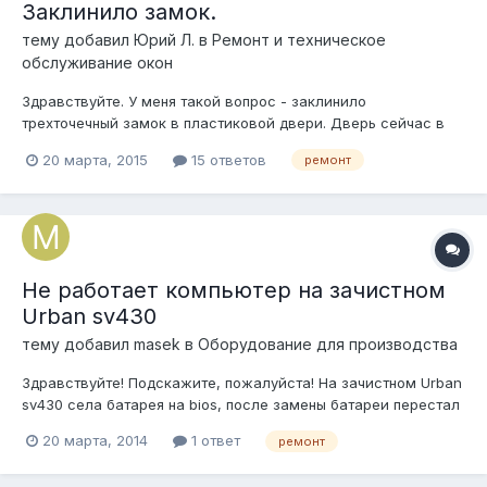
Заклинило замок.
тему добавил
Юрий Л.
в
Ремонт и техническое
обслуживание окон
Здравствуйте. У меня такой вопрос - заклинило
трехточечный замок в пластиковой двери. Дверь сейчас в
закрытом положении, ключ не проворачивается. Дверь
20 марта, 2015
15 ответов
ремонт
высотой 2100 и шириной 850, на высоте 750 мм установлен
горизонтальный импост, под ним панель, с верху
стеклопакет. Выбрал стекло и панель, но отжат...
Не работает компьютер на зачистном
Urban sv430
тему добавил
masek
в
Оборудование для производства
Здравствуйте! Подскажите, пожалуйста! На зачистном Urban
sv430 села батарея на bios, после замены батареи перестал
грузиться с флешки и USB видит только флопик. Может, кто
20 марта, 2014
1 ответ
ремонт
знает, как зайти в bios на doc, чтобы переключить загрузку
на флешку!