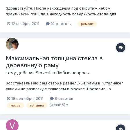
Здравствуйте. После нахождения под открытым небом
практически пришла в негодность поверхность стола для
резки стекла, вздулись плиты покрытия (двп?), отошел
12 ноября, 2011
19 ответов
ремонт
материал покрытия. Подскажите кто то осуществлял
подобный ремонт, может есть фирмы специализирующиеся
на подобной деятельности.
Максимальная толщина стекла в
деревянную раму
тему добавил
Servesti
в
Любые вопросы
Восстанавливаю сам старые раздельные рамы в "Сталинке"
окнами на развязку с туннелем в Москве. Поставил на
герметик наружу 5мм, внутрь - 4мм, но уровень шума
19 сентября, 2011
8 ответов
категорически не устраивает, особенно мешают сирены по
(и ещё 5)
масса
толщина
утрам и мотоциклисты,газующие на выезде из тоннеля по
ночам..... Хочу поставить наруж...