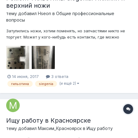
верхний ножи
тему добавил
Hseon
в
Общие профессиональные
вопросы
Затупились ножи, хотим поменять, но запчастями никто не
торгует. Может у кого-нибудь есть контакты, где можно
заказать изготовление или купить готовое? Мы находимся в
Краснодаре, но локация поставщика не принципиальна.
Спасибо!
14 июня, 2017
3 ответа
(и ещё 2)
гильотина
siegenia
Ищу работу в Красноярске
тему добавил
Максим_Красноярск
в
Ищу работу