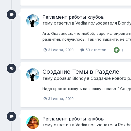
Регламент работы клубов
тему ответил в
Vadim
пользователя
Blond
Ага. Оказалось, что любой, зарегистрирован
развития, получилось.. Так что тыкайте, не с
31 июля, 2019
59 ответов
1
Создание Темы в Разделе
тему добавил
Blondy
в
Создание нового р
Надо просто тыкнуть на кнопку справа " Созда
31 июля, 2019
Регламент работы клубов
тему ответил в
Vadim
пользователя
Rexth