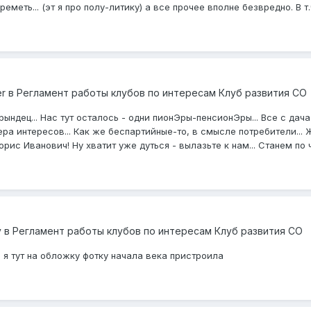
еметь... (эт я про полу-литику) а все прочее вполне безвредно. В т.ч
er
в
Регламент работы клубов по интересам Клуб развития СО
рындец... Нас тут осталось - одни пионЭры-пенсионЭры... Все с дач
ера интересов... Как же беспартийные-то, в смысле потребители... 
орис Иванович! Ну хватит уже дуться - вылазьте к нам... Станем по ч
y
в
Регламент работы клубов по интересам Клуб развития СО
, я тут на обложку фотку начала века пристроила