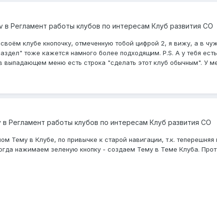
v
в
Регламент работы клубов по интересам Клуб развития СО
своём клубе кнопочку, отмеченную тобой цифрой 2, я вижу, а в чуж
аздел" тоже кажется намного более подходящим. P.S. А у тебя ест
в выпадающем меню есть строка "сделать этот клуб обычным". У мен
y
в
Регламент работы клубов по интересам Клуб развития СО
м Тему в Клубе, по привычке к старой навигации, т.к. теперешняя 
 когда нажимаем зеленую кнопку - создаем Тему в Теме Клуба. Про