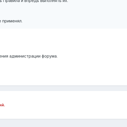
 Правила и впредь выполнять их.
е применял.
ния администрации форума.
ий.