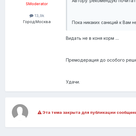
Автору: рекомендую почитать
SModerator
13,9k
Город:
Москва
Пока никаких санкций к Вам н
Видать не в коня корм ....
Премодерация до особого реше
Удачи.
Эта тема закрыта для публикации сообщен