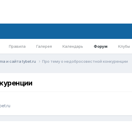
Правила
Галерея
Календарь
Форум
Клубы
mа и сайта tybet.ru
Про тему о недобросовестной конкуренции
нкуренции
et.ru