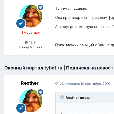
Ту тему я удалил.
Она противоречит Правилам фо
Автору: рекомендую почитать П
SModerator
13,9k
Пока никаких санкций к Вам не п
Город:
Москва
Оконный портал tybet.ru
|
Подписка на новост
Rexther
Опубликовано:
10 сентября, 2010
Rexther писал:
.....