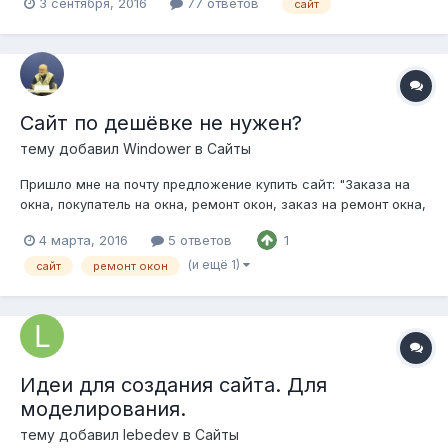
3 сентября, 2016
77 ответов
сайт
привлечения уникальных клиентов из интернета? Сайты по
шаблону часто используемому в данной отрасли привлекают
клиентов? Есть...
Сайт по дешёвке не нужен?
тему добавил
Windower
в
Сайты
Пришло мне на почту предложение купить сайт: "Заказа на
окна, покупатель на окна, ремонт окон, заказ на ремонт окна,
сайт окна" Здравствуйте! Продам срочно готовый сайт для
4 марта, 2016
5 ответов
1
оконной компании. 3000 рублей. Посмотреть сайт
(http://okna.avers-modul.pw/) Я и забросил свой e-mail для
(и ещё 1)
сайт
ремонт окон
интереса. Д...
Идеи для создания сайта. Для
моделирования.
тему добавил
lebedev
в
Сайты