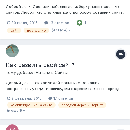
Добрый день! Сделали небольшую выборку наших оконных
сайтов. Любой, кто сталкивался с вопросом создания сайта,
думал, где взять идеи для него. Моделируйте с наших
30 июля, 2015
13 ответов
1
проектов, но с умом, помните у каждой работы есть свой
правообладатель. Ссылки на работы можно взять отсюда
(и ещё 4)
сайт
портфолио
или отсюда.
Как развить свой сайт?
тему добавил
Нaтали
в
Сайты
Добрый день! Так как зимой большинство наших
контрагентов уходит в спячку, мы стараемся в этот период
немного измениться. На этот раз решили исправить и
9 февраля, 2015
17 ответов
доработать свой сайт. Опыта у меня в этой области совсем
комплектующие на сайте
продажи через интернет
нет, поэтому от меня требуется только показывать пальчиком
(и ещё 1)
на интересные идеи, го...