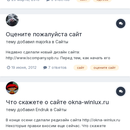
запущен в мир, но есть много споров и вопросов по многим
аспектам, просьба оценить и покритиковать, так как наш
рынок отстает в развитии, а хочет...
Оцените пожалуйста сайт
тему добавил
majorka
в
Сайты
Недавно сделали новый дизайн сайта:
http://www.lscompany.spb.ru. Перед тем, как начать его
раскручивать, хотелось бы понять проколы в дизайне и
19 июня, 2012
7 ответов
сайт
оцените сайт
юзабилити. Буду благодарна каждому мнению
Что скажете о сайте okna-winlux.ru
тему добавил
Endruk
в
Сайты
В конце осени сделали редизайн сайта http://okna-winlux.ru
Некоторые правки вносим еще сейчас. Что скажете