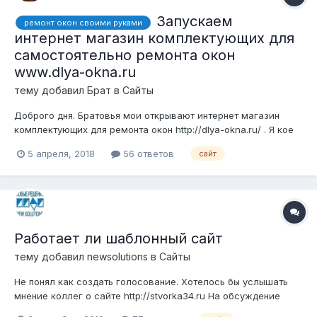
Запускаем
ремонт окон своими руками
интернет магазин комплектующих для
самостоятельно ремонта окон
www.dlya-okna.ru
тему добавил
Брат
в
Сайты
Доброго дня. Братовья мои открывают интернет магазин
комплектующих для ремонта окон http://dlya-okna.ru/ . Я кое
что уже подсказал что сделать. интересно мнение
5 апреля, 2018
56 ответов
сайт
сообщества: по юзабилити сайта по наполнению сайта по
товарам сайта
Работает ли шаблонный сайт
тему добавил
newsolutions
в
Сайты
Не понял как создать голосование. Хотелось бы услышать
мнение коллег о сайте http://stvorka34.ru На обсуждение
которого дал добро bvz34 Насколько хорош данный сайт для