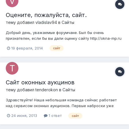
Оцените, пожалуйста, сайт.
тему добавил
vladislav94
в
Сайты
Добрый день, уважаемые форумчане. Был бы очень
признателен, если бы вы дали оценку сайту http://okna-mp.ru
Я пока в деле новичок. Нуждаюсь в советах. Может что-то
19 февраля, 2014
сайт
исправить?
Сайт оконных аукцинов
тему добавил
tenderokon
в
Сайты
Здравствуйте! Наша небольшая команда сейчас работает
над сервисом оконных аукционов. Первые наброски уже
работают и ими даже можно и нужно пользоваться. Вот тут:
24 июня, 2013
1 ответ
сайт
http://tenderokon.ru/ Как работает сервис можно почитать тут:
http://tenderokon.ru/howitwork/ там чуть-чуть совсем.
Зарегистрир...