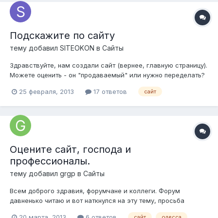
Подскажите по сайту
тему добавил
SITEOKON
в
Сайты
Здравствуйте, нам создали сайт (вернее, главную страницу).
Можете оценить - он "продаваемый" или нужно переделать?
Сам сайт http://вебмагнитка.рф/ Что добавить, что убрать?
25 февраля, 2013
17 ответов
сайт
Оцените сайт, господа и
профессионалы.
тему добавил
grgp
в
Сайты
Всем доброго здравия, форумчане и коллеги. Форум
давненько читаю и вот наткнулся на эту тему, просьба
оценить наш сайт www.timart.com.ua Он почти готов и
20 марта, 2013
6 ответов
сайт
одесса