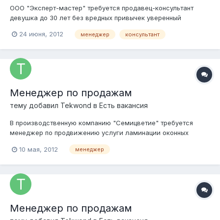
ООО "Эксперт-мастер" требуется продавец-консультант
девушка до 30 лет без вредных привычек уверенный
пользователь ПК технически грамотная правильная речь з/п
24 июня, 2012
менеджер
консультант
от 15 000 руб +% полный рабочий день опыт работы
приветствуется обучение бесплатное Подробности о
компании www.exp-m.ru...
Менеджер по продажам
тему добавил
Tekwond
в
Есть вакансия
В производственную компанию "Семицветие" требуется
менеджер по продвижению услуги ламинации оконных
профилей, подоконников, сендвич панелей. г.Москва
10 мая, 2012
менеджер
ул.Привольная д.61/1 Требования к соискателям: 1.Ориентация
на результат 2. Инициативность 3. Самостоятельность 4.
Навыки проведения презентац...
Менеджер по продажам