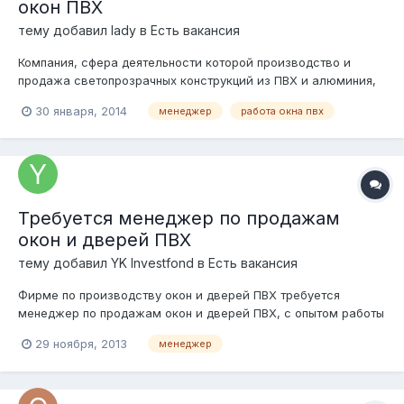
окон ПВХ
тему добавил
lady
в
Есть вакансия
Компания, сфера деятельности которой производство и
продажа светопрозрачных конструкций из ПВХ и алюминия,
приглашает на работу Менеджера по продажам ПВХ-
30 января, 2014
менеджер
работа окна пвх
конструкций (окон). Требования: Опыт работы в данной сфере
от 1 года. Желательно иметь собственную базу клиентов
(юридические лица). Вы...
Требуется менеджер по продажам
окон и дверей ПВХ
тему добавил
YK Investfond
в
Есть вакансия
Фирме по производству окон и дверей ПВХ требуется
менеджер по продажам окон и дверей ПВХ, с опытом работы
не менее 1 года, уверенный пользователь ПК и программы
29 ноября, 2013
менеджер
СуперОкна. Работа в МО, г. Подольск. тел. 8(926)206-47-77,
8(926)981-50-38, 8(495)255-77-34 бесплатный номер
88007751534, с 9 до 18 пн-...