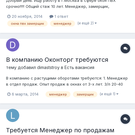
Добрый день. Ищу работу в г.Москва в сфере окон ПВХ
срочно!!!!! Общий стаж 10 лет. Менеджер, замерщик,
монтажник, про-во. Рассмотрю любые предложения.
20 ноября, 2014
1 ответ
8(925)540-77-30 kw-info@mail.ru
(и ещё 2)
окна пвх замерщик
менеджер
В компанию Оконторг требуются
тему добавил
dimaststroy
в
Есть вакансия
В компанию с растущими оборотами требуются: 1. Менеджер
в отдел продаж. Опыт продаж в окнах от 3-х лет. З/п 20-40
тыс.(в зависимости от опыта) плюс 2-3% от продаж
(и ещё 1)
6 марта, 2014
менеджер
замерщик
(менеджеров, продающих меньше, чем на 1,5 миллиона в
месяц мы не держим, если конечно это не подающий
надежды ученик). 2. Замерщик...
Требуется Менеджер по продажам