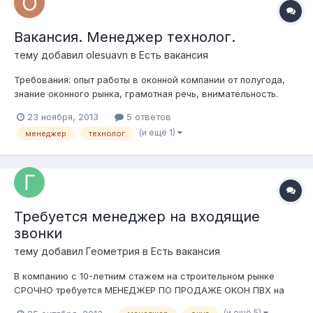
Вакансия. Менеджер технолог.
тему добавил
olesuavn
в
Есть вакансия
Требования: опыт работы в оконной компании от полугода,
знание оконного рынка, грамотная речь, внимательность.
Обязанности: расчет заказов (окна ПВХ) в спец. программе.
23 ноября, 2013
5 ответов
Условия: оформление по ТК, работа в офисе (м.
(и ещё 1)
менеджер
технолог
Текстильщики), график 5/2, З/п - от 30 тыс. руб. Контактный
тел....
Требуется менеджер на входящие
звонки
тему добавил
Геометрия
в
Есть вакансия
В компанию с 10-летним стажем на строительном рынке
СРОЧНО требуется МЕНЕДЖЕР ПО ПРОДАЖЕ ОКОН ПВХ на
входящих телефонных звонках (без активного поиска)!
(и ещё 5)