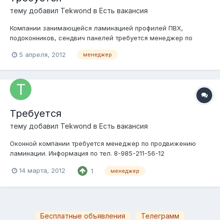
тему добавил
Tekwond
в
Есть вакансия
Компании занимающейся ламинацией профилей ПВХ,
подоконников, сендвич панелей требуется менеджер по
продажам. Мужчина с личным авто. Оклад + % + моб. Связь
5 апреля, 2012
менеджер
+ ГСМ. 8-985-211-56-12
Требуется
тему добавил
Tekwond
в
Есть вакансия
Оконной компании требуется менеджер по продвижению
ламинации. Информация по тел. 8-985-211-56-12
14 марта, 2012
1
менеджер
Бесплатные объявления
Телеграмм