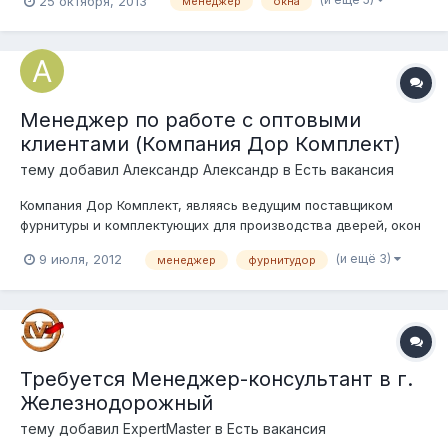
25 октября, 2013
менеджер
окна
Предлагаем отличные: - системы бонусов! - официальное
оформление! - график 2/2! - отпуск 2 раза в год! - офис в 10
минутах от метро...
Менеджер по работе с оптовыми
клиентами (Компания Дор Комплект)
тему добавил
Александр Александр
в
Есть вакансия
Компания Дор Комплект, являясь ведущим поставщиком
фурнитуры и комплектующих для производства дверей‚ окон
и фасадных конструкций, официальный и эксклюзивный
(и ещё 3)
9 июля, 2012
менеджер
фурнитудор
дистрибьютор многих европейских торговых марок
находится в поиске грамотных, профессиональных людей с
опытом работы в области оптовых продаж н...
Требуется Менеджер-консультант в г.
Железнодорожный
тему добавил
ExpertMaster
в
Есть вакансия