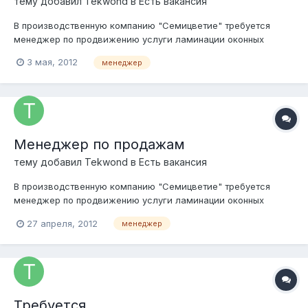
тему добавил
Tekwond
в
Есть вакансия
В производственную компанию "Семицветие" требуется
менеджер по продвижению услуги ламинации оконных
профилей, подоконников, сендвич панелей. г.Москва
3 мая, 2012
менеджер
ул.Привольная д.61/1 Требования к соискателям: 1.Ориентация
на результат 2. Инициативность 3. Самостоятельность 4.
Навыки проведения презентац...
Менеджер по продажам
тему добавил
Tekwond
в
Есть вакансия
В производственную компанию "Семицветие" требуется
менеджер по продвижению услуги ламинации оконных
профилей, подоконников, сендвич панелей. г. Москва
27 апреля, 2012
менеджер
ул.Привольная д.61 (Жулебино) Требования к соискателям:
1.Ориентация на результат 2. Инициативность 3.
Самостоятельность 4. Навыки проведени...
Требуется