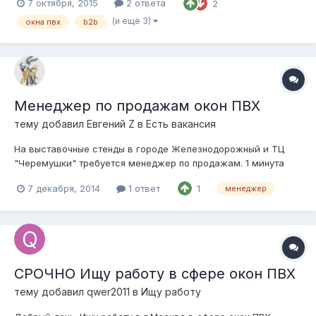
7 октября, 2015
2 ответа
2
партнерами; Всесторонняя поддержка контрагентов по
текущим вопросам; Организация обучения персонала
(и ещё 3)
окна пвх
b2b
дилерской сети (обучение стандартам работы компан...
Менеджер по продажам окон ПВХ
тему добавил
Евгений Z
в
Есть вакансия
На выставочные стенды в городе Железнодорожный и ТЦ
"Черемушки" требуется менеджер по продажам. 1 минута
пешком от ЖД станции "Железнодорожная" и 1 минута
7 декабря, 2014
1 ответ
1
менеджер
пешком от метро "Новые Черемушки" соответственно.
Раскрученные точки, работающие 4 и 3 года соответственно,
повторные клиенты. Высокий процент от...
СРОЧНО Ищу работу в сфере окон ПВХ
тему добавил
qwer2011
в
Ищу работу