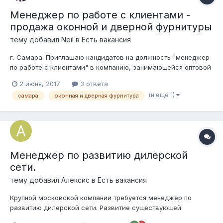
Менеджер по работе с клиентами -
продажа оконной и дверной фурнитуры
тему добавил
Neil
в
Есть вакансия
г. Самара. Приглашаю кандидатов на должность "менеджер
по работе с клиентами" в компанию, занимающейся оптовой
и розничной продажей комплектующих для производства и
2 июня, 2017
3 ответа
монтажа окон и дверей (оконная и дверная фурнитура,
(и ещё 1)
самара
оконная и дверная фурнитура
крепеж, монтажные материалы, комплектующие для
производства стеклопакетов и др...
Менеджер по развитию дилерской
сети.
тему добавил
Алексис
в
Есть вакансия
Крупной московской компании требуется менеджер по
развитию дилерской сети. Развитие существующей
дилерской сети компании — работа с действующими