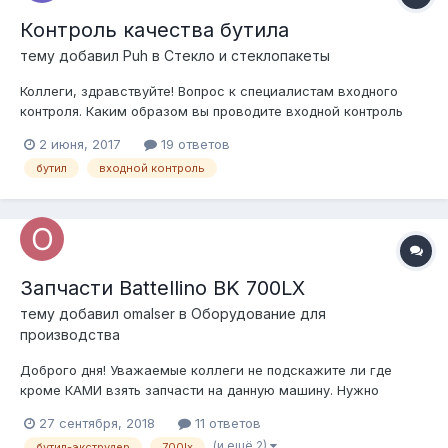
Контроль качества бутила
тему добавил
Puh
в
Стекло и стеклопакеты
Коллеги, здравствуйте! Вопрос к специалистам входного
контроля. Каким образом вы проводите входной контроль
бутила после вступления в силу ГОСТ 24866-2014 и двух
2 июня, 2017
19 ответов
поддерживающих к нему? Ранее в ГОСТе 99 года был описан
бутил
входной контроль
тест на адгезию бутила к стеклу и дистанционно рамке, в
версии же 2014 года это...
Запчасти Battellino BK 700LX
тему добавил
omalser
в
Оборудование для
производства
Доброго дня! Уважаемые коллеги не подскажите ли где
кроме КАМИ взять запчасти на данную машину. Нужно
уплотнительное кольцо из фторопласта на поршень, который
27 сентября, 2018
11 ответов
давит на бутил. В КАМИ отвечают по долгу и склада нет.
(и ещё 2)
бутил-экструдер
700lx